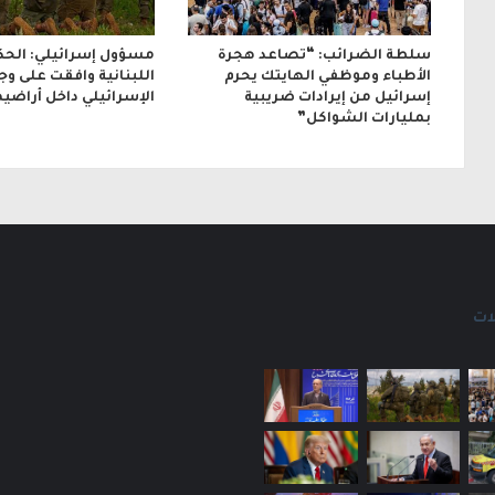
سلطة الضرائب: “تصاعد هجرة
مسؤول إسرائيلي: الحك
الأطباء وموظفي الهايتك يحرم
اللبنانية وافقت على و
إسرائيل من إيرادات ضريبية
الإسرائيلي داخل أراضيه
بمليارات الشواكل”
ات