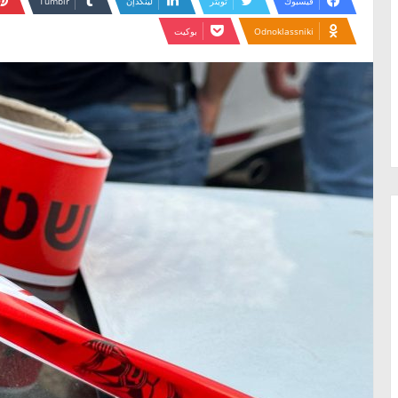
فيسبوك
تويتر
لينكدإن
Odnoklassniki
بوكيت