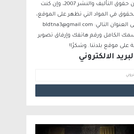
يتم الاستخدام المواد وفقًا للمادة 27 أ من قانون حقوق التأليف والنشر 2007، وإن كنت
لحقوق في المواد التي تظهر على الموقع،
فيمكنك التواصل معنا عبر البريد الإلكتروني على العنوان التالي: bldtna3@gmail.com
سمك الكامل ورقم هاتفك وإرفاق تصوير
لى موقع بلدتنا. وشكرًا!
ريد الالكتروني