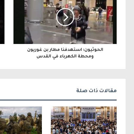
ي
د
ك
ا
ل
الحوثيون: استهدفنا مطار بن غوريون
إ
ومحطة الكهرباء في القدس
ل
ك
ت
مقالات ذات صلة
ر
و
ن
ي