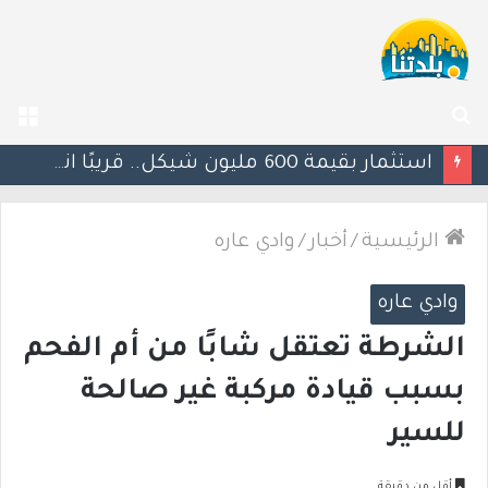
بحث
الق
عن
يوآف سيغالوفيتش يستقيل من الكنيست ويغادر “يش عتيد”.. وترقب لوجهته السياسية المقبلة
الرئيسية
/
أخبار
/
وادي عاره
وادي عاره
الشرطة تعتقل شابًا من أم الفحم
بسبب قيادة مركبة غير صالحة
للسير
أقل من دقيقة