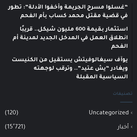
“غسلوا مسرح الجريمة وأخفوا الأدلة”: تطور
في قضية مقتل محمد كساب بأم الفحم
استثمار بقيمة 600 مليون شيكل.. قريبًا
انطلاق العمل في المدخل الجديد لمدينة أم
الفحم
يوآف سيغالوفيتش يستقيل من الكنيست
ويغادر “يش عتيد”.. وترقب لوجهته
السياسية المقبلة
تصنيفات
(120)
Uncategorized
أخبار
(15٬721)