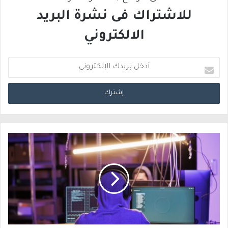
للاشتراك فى نشرة البريد
الالكتروني
أ
د
خ
ل
ب
ر
ي
د
ك
ا