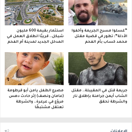
“غسلوا مسرح الجريمة وأخفوا
استثمار بقيمة 600 مليون
الأدلة”: تطور في قضية مقتل
شيكل.. قريبًا انطلاق العمل في
محمد كساب بأم الفحم
المدخل الجديد لمدينة أم الفحم
جريمة قتل في المقيبلة.. مقتل
مصرع الطفل يامن أبو قرطومة
الشاب أيمن جرامنة بإطلاق نار
(عامان ونصف) إثر حادث دهس
والشرطة تحقق
مروّع في عرعرة.. والشرطة
تعتقل مشتبهًا
الإعلانات