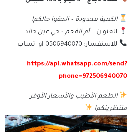
فخاذ دجاج – 6 كيلو بـِ 100 شيكل
الكمية محدودة – الحقوا حالكم!
العنوان :
أم الفحم – حي عين خالد
للاستفسار: 0506940070 او اتساب
https://api.whatsapp.com/send?
phone=972506940070
الطعم الأطيب والأسعار الأوفر –
منتظرينكم!