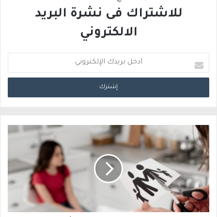
للاشتراك فى نشرة البريد
الالكتروني
أ
د
خ
ل
ب
ر
ي
د
ك
ا