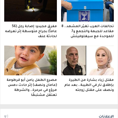
تحالفات العرب تغيّر المشهد.. 8
مفرق مجيدو: إصابة رجل (56
مقاعد للجبهة والتجمع و7
عاماً) بجراح متوسطة إثر تعرضه
للموحدة مع سيغلوفيتش
لحادثة عنف
مقتل زياد بشارة من الطيرة
مصرع الطفل يامن أبو قرطومة
بإطلاق نار في الطيبة.. بعد عام
(عامان ونصف) إثر حادث دهس
ونصف على مقتل زوجته
مروّع في عرعرة.. والشرطة
تعتقل مشتبهًا
الإعلانات