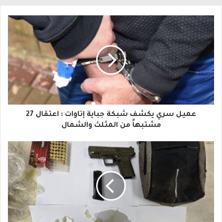
ل
ب
ر
ي
د
ك
ا
عميل سري يكشف شبكة جباية إتاوات : اعتقال 27
ل
مشتبهاً من المثلث والشمال
إ
ل
ك
ت
ر