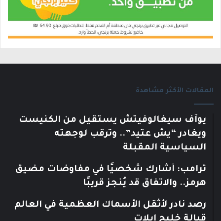
المقالات الأكثر مشاهدة
يوآف سيغالوفيتش يستقيل من الكنيست
ويغادر “يش عتيد”.. وترقب لوجهته
السياسية المقبلة
ترامب: أشارك شخصيًا في مفاوضات مضيق
هرمز.. والاتفاق قد يُنجز قريبًا
رصد نادر لأثقل الأسماك العظمية في العالم
قبالة خليج إيلات