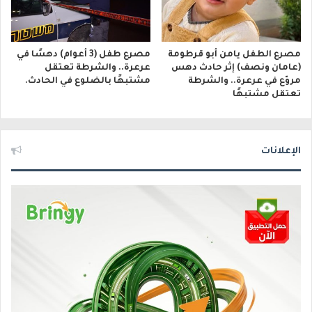
مصرع الطفل يامن أبو قرطومة
مصرع طفل (3 أعوام) دهسًا في
(عامان ونصف) إثر حادث دهس
عرعرة.. والشرطة تعتقل
مروّع في عرعرة.. والشرطة
مشتبهًا بالضلوع في الحادث.
تعتقل مشتبهًا
الإعلانات