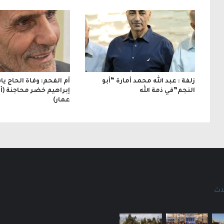
و
ن
ي
زلفة : عبد الله محمد أمارة “أبو
أم الفحم: وفاة الحاج ي
النجم”في ذمة الله
إبراهيم خضر محاجنة (أبو
عمار)
ات