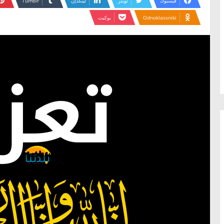
فيسبوك
تويتر
لينكدإن
Odnoklassniki
بوكيت