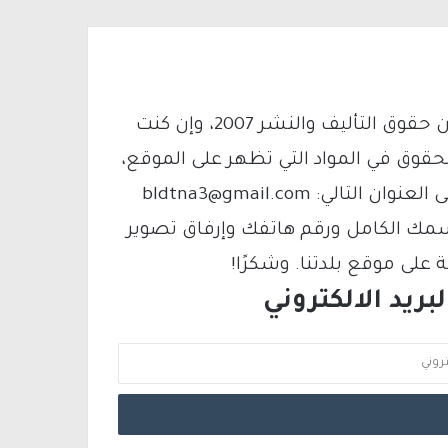
يتم الاستخدام المواد وفقًا للمادة 27 أ من قانون حقوق التأليف والنشر 2007، وإن كنت
لحقوق في المواد التي تظهر على الموقع،
فيمكنك التواصل معنا عبر البريد الإلكتروني على العنوان التالي: bldtna3@gmail.com
سمك الكامل ورقم هاتفك وإرفاق تصوير
لى موقع بلدتنا. وشكرًا!
ريد الالكتروني