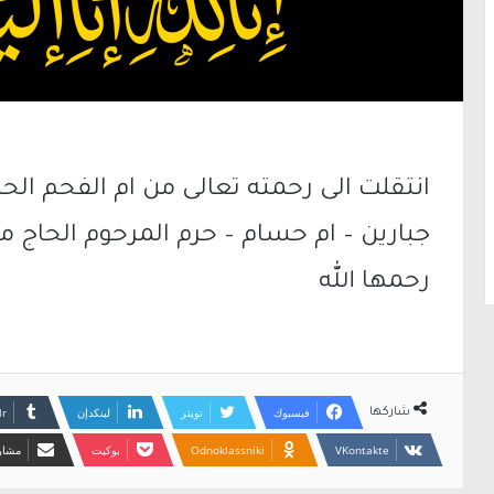
انتقلت الى رحمته تعالى من ام الفحم ال
جبارين – ام حسام – حرم المرحوم الحا
رحمها الله
فيسبوك
تويتر
لينكدإن
شاركها
Odnoklassniki
بوكيت
مشارك