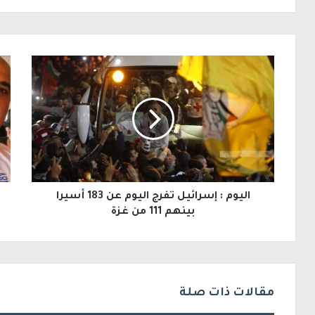
ل
ب
ر
ي
د
ك
ا
ل
اليوم : إسرائيل تفرج اليوم عن 183 أسيرا
إ
بينهم 111 من غزة
ل
ك
ت
مقالات ذات صلة
ر