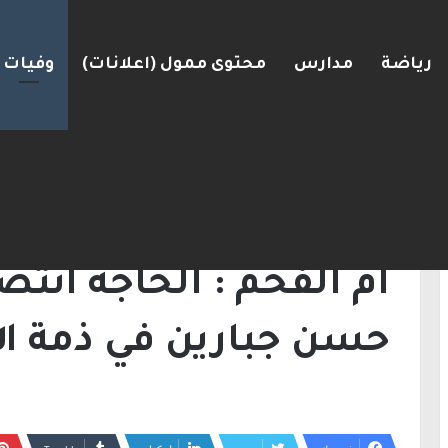
رياضة
مدارس
محتوى ممول (اعلانات)
وفيات
أطباء وموظفي الهايتك يحرم إسرائيل من إيرادات ضريب
الرئيسية
/
وفيات
/
ام الفحم : الحاجة انتصار 
وفيات
ام الفحم : الحاجة انت
حسن جبارين في ذمة ال