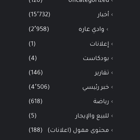
(120)
Uncategorized
أخبار
(15٬732)
وادي عاره
(2٬958)
إعلانات
(1)
بودكاست
(4)
تقارير
(146)
خبر رئيسي
(4٬506)
رياضة
(618)
للبيع والإيجار
(5)
محتوى ممول (اعلانات)
(188)