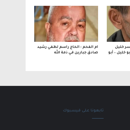
اسر خليل
ام الفحم : الحاج راسم لطفي رشيد
 خليل – أبو
صادق جبارين في ذمة الله
تابعونا على فيسبوك