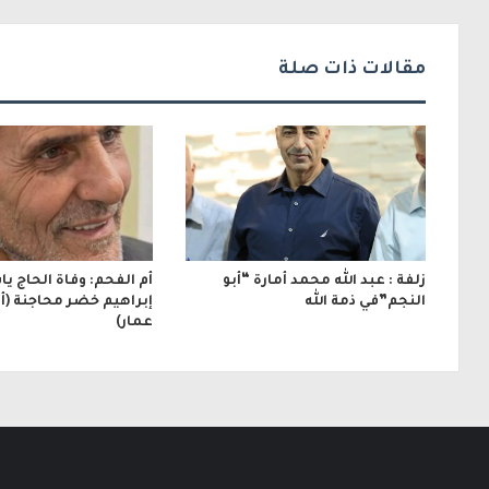
ت
ر
مقالات ذات صلة
و
ن
ي
زلفة : عبد الله محمد أمارة “أبو
أم الفحم: وفاة الحاج ي
النجم”في ذمة الله
إبراهيم خضر محاجنة (أبو
عمار)