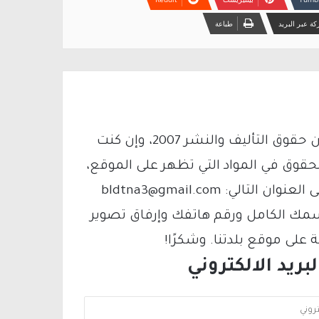
ة عبر البريد
طباعة
يتم الاستخدام المواد وفقًا للمادة 27 أ من قانون حقوق التأليف والنشر 2007، وإن كنت
لحقوق في المواد التي تظهر على الموقع،
فيمكنك التواصل معنا عبر البريد الإلكتروني على العنوان التالي: bldtna3@gmail.com
سمك الكامل ورقم هاتفك وإرفاق تصوير
لى موقع بلدتنا. وشكرًا!
ريد الالكتروني