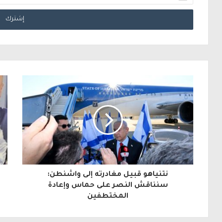
د
خ
ل
ب
ر
ي
د
ك
ا
ل
نتنياهو قبيل مغادرته إلى واشنطن:
إ
سنناقش النصر على حماس وإعادة
المختطفين
ل
ك