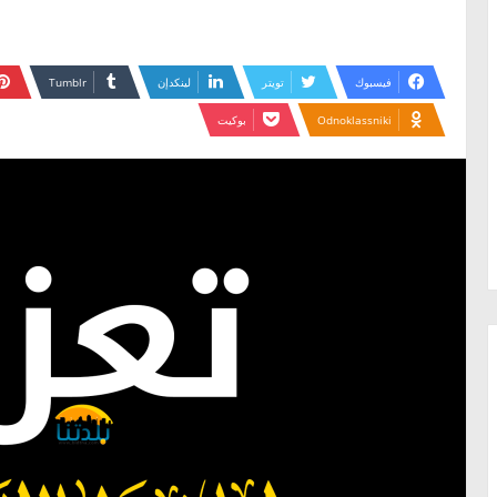
فيسبوك
تويتر
لينكدإن
Odnoklassniki
بوكيت