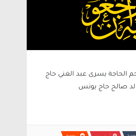
حم الحاجة يسرى عبد الغني حاج
الد صالح حاج يونس
بينتيريست