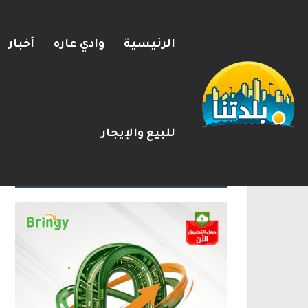
الرئيسية
وادي عاره
أخبار
مصرع الفتى محمد جمعة القرناوي (17 عامًا) في حادث سير مروّع في ع
2026-08-08
شريط الأخبار
للبيع والإيجار
الإعلانات