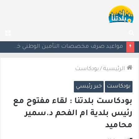
بحث
الق
عن
إسرائيل تحذر مواطنيها في اليونان من احتجاجات مرتبطة بحرب غزة
الرئيسية
/
بودكاست
بودكاست
خبر رئيسي
بودكاست بلدتنا : لقاء مفتوح مع
رئيس بلدية ام الفحم د.سمير
محاميد