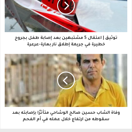
ي
د
ك
ا
توثيق | اعتقال 5 مشتبهين بعد إصابة طفل بجروح
ل
خطيرة في جريمة إطلاق نار بعارة-عرعرة
إ
ل
ك
ت
ر
و
وفاة الشاب حسين صالح الوشاحي متأثرًا بإصابته بعد
ن
سقوطه من ارتفاع خلال عمله في أم الفحم
ي