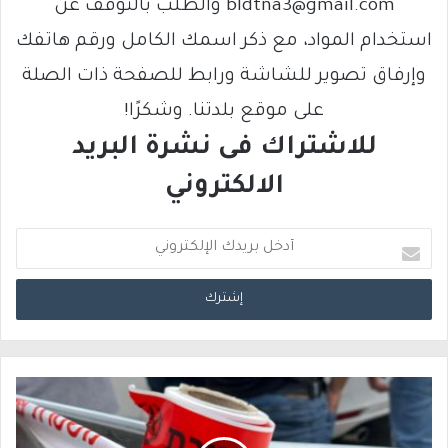
bldtna3@gmail.com والطلب بالتوقف عن
استخدام المواد، مع ذكر اسمك الكامل ورقم هاتفك
وإرفاق تصوير للشاشة ورابط للصفحة ذات الصلة
على موقع بلدتنا. وشكرًا!
للاشتراك فى نشرة البريد
الالكتروني
أ
د
خ
ل
ب
ر