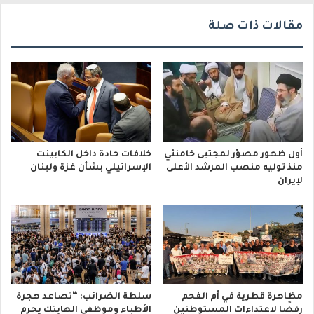
مقالات ذات صلة
أول ظهور مصوّر لمجتبى خامنئي
خلافات حادة داخل الكابينت
منذ توليه منصب المرشد الأعلى
الإسرائيلي بشأن غزة ولبنان
لإيران
مظاهرة قطرية في أم الفحم
سلطة الضرائب: “تصاعد هجرة
رفضًا لاعتداءات المستوطنين
الأطباء وموظفي الهايتك يحرم