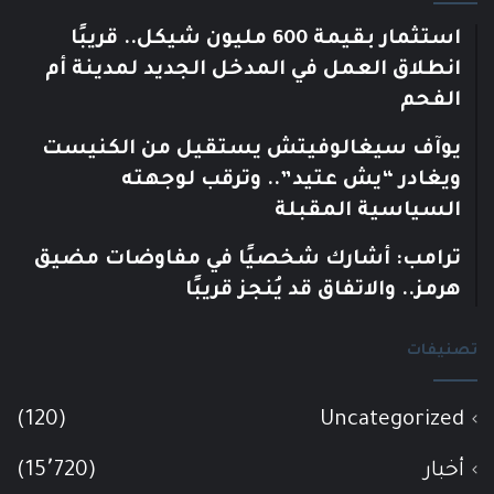
استثمار بقيمة 600 مليون شيكل.. قريبًا
انطلاق العمل في المدخل الجديد لمدينة أم
الفحم
يوآف سيغالوفيتش يستقيل من الكنيست
ويغادر “يش عتيد”.. وترقب لوجهته
السياسية المقبلة
ترامب: أشارك شخصيًا في مفاوضات مضيق
هرمز.. والاتفاق قد يُنجز قريبًا
تصنيفات
(120)
Uncategorized
أخبار
(15٬720)