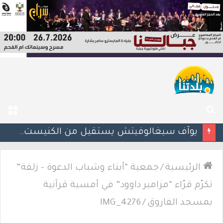
بحث
الق
عن
يوآف سيغالوفيتش يستقيل من الكنيست ويغادر “يش عتيد”.. وترقب لوجهته السياسية المقبلة
الرئيسية
/
جمعية “أبناء وشباب الدعوة – زلفة”
تكرّم قرّاء “مزامير داوود” في أمسية قرآنية
بمسجد الفاروق
/
IMG_4276