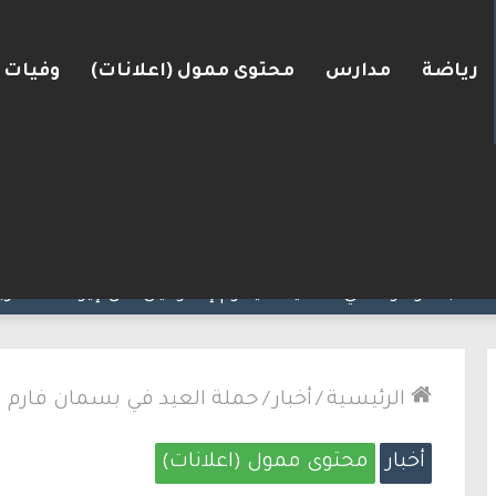
رياضة
مدارس
محتوى ممول (اعلانات)
وفيات
انية وافقت على وجود الجيش الإسرائيلي داخل أراضيها
الرئيسية
/
أخبار
/
حملة العيد في بسمان فارم (
أخبار
محتوى ممول (اعلانات)