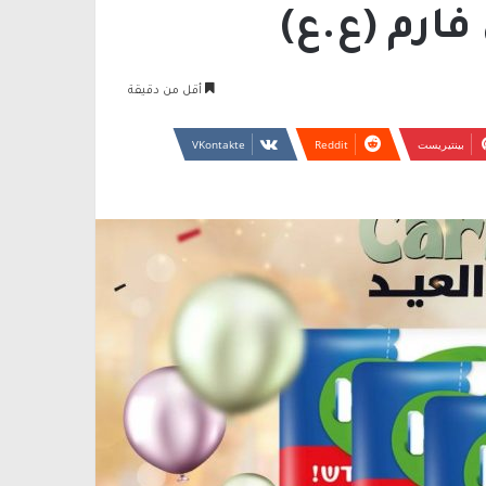
ارم (ع.ع)
أقل من دقيقة
بينتيريست