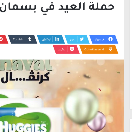
حملة العيد في بسمان ف
فيسبوك
تويتر
لينكدإن
Odnoklassniki
بوكيت