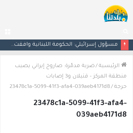
بحث
الق
عن
مسؤول إسرائيلي: الحكومة اللبنانية وافقت على وجود الجيش الإسرائيلي داخل أراضيها
الرئيسية
/
ضربة مدمّرة: صاروخ إيراني يصيب
منطقة المركز – قتيلان و3 إصابات
حرجة
/
23478c1a-5099-41f3-afa4-039aeb4171d8
23478c1a-5099-41f3-afa4-
039aeb4171d8