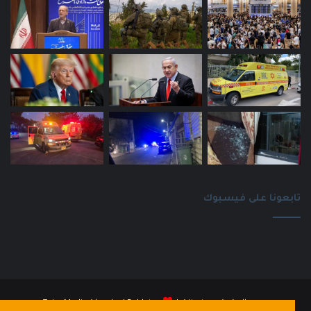
تابعونا على فيسبوك
جميع الحقوق محفوظة |
Baldatna
| بواسطة
ZainaMedia