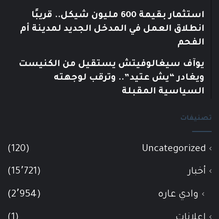
استثمار بقيمة 600 مليون شيكل.. قريبًا
انطلاق العمل في المدخل الجديد لمدينة أم
الفحم
يوآف سيغالوفيتش يستقيل من الكنيست
ويغادر “يش عتيد”.. وترقب لوجهته
السياسية المقبلة
تصنيفات
(120)
Uncategorized
أخبار
(15٬721)
وادي عاره
(2٬954)
إعلانات
(1)