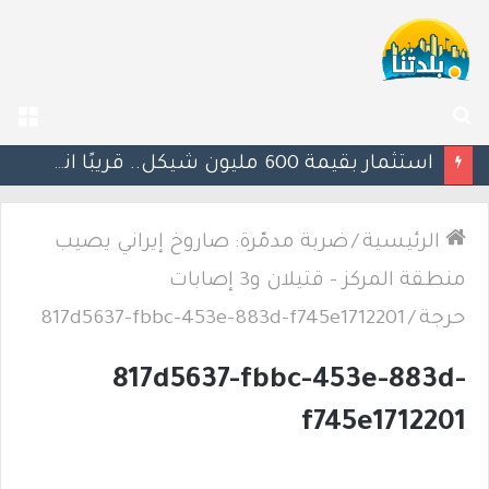
بحث
الق
عن
استثمار بقيمة 600 مليون شيكل.. قريبًا انطلاق العمل في المدخل الجديد لمدينة أم الفحم
الرئيسية
/
ضربة مدمّرة: صاروخ إيراني يصيب
منطقة المركز – قتيلان و3 إصابات
حرجة
/
817d5637-fbbc-453e-883d-f745e1712201
817d5637-fbbc-453e-883d-
f745e1712201