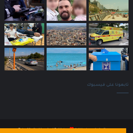
تابعونا على فيسبوك
جميع الحقوق محفوظة |
Baldatna
| بواسطة
ZainaMedia