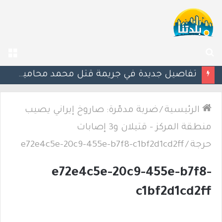
بحث
الق
عن
تفاصيل جديدة في جريمة قتل محمد محاميد: كمين قرب مخبز وإطلاق 9 رصاصات
الرئيسية
/
ضربة مدمّرة: صاروخ إيراني يصيب
منطقة المركز – قتيلان و3 إصابات
حرجة
/
e72e4c5e-20c9-455e-b7f8-c1bf2d1cd2ff
e72e4c5e-20c9-455e-b7f8-
c1bf2d1cd2ff