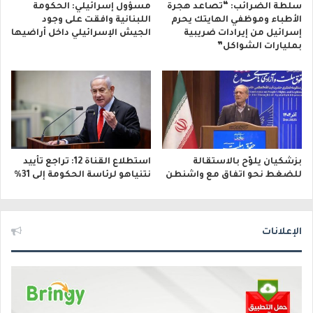
سلطة الضرائب: “تصاعد هجرة
مسؤول إسرائيلي: الحكومة
الأطباء وموظفي الهايتك يحرم
اللبنانية وافقت على وجود
إسرائيل من إيرادات ضريبية
الجيش الإسرائيلي داخل أراضيها
بمليارات الشواكل”
بزشكيان يلوّح بالاستقالة
استطلاع القناة 12: تراجع تأييد
للضغط نحو اتفاق مع واشنطن
نتنياهو لرئاسة الحكومة إلى 31%
الإعلانات