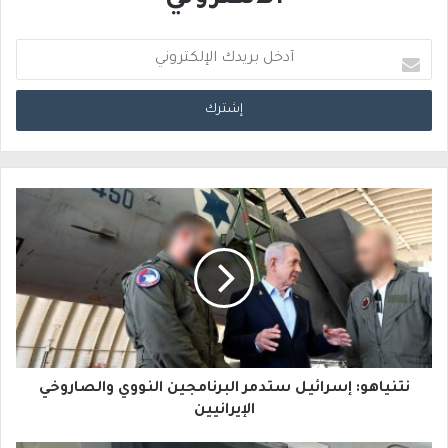
أ
د
خ
ل
ب
ر
ي
د
ك
ا
نتنياهو: إسرائيل ستدمر البرنامجين النووي والصاروخي
ل
الإيرانيين
إ