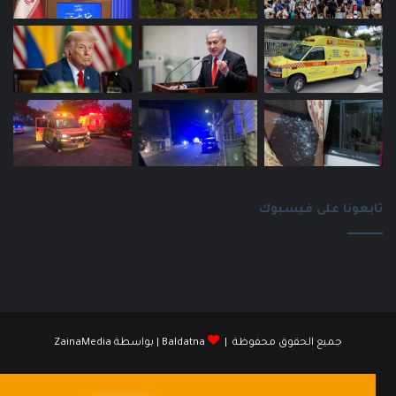
تابعونا على فيسبوك
جميع الحقوق محفوظة |
Baldatna
| بواسطة
ZainaMedia
فيسبوك
انستقرام