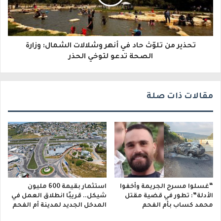
ر
و
تحذير من تلوّث حاد في أنهر وشلالات الشمال: وزارة
ن
الصحة تدعو لتوخي الحذر
ي
مقالات ذات صلة
“غسلوا مسرح الجريمة وأخفوا
استثمار بقيمة 600 مليون
الأدلة”: تطور في قضية مقتل
شيكل.. قريبًا انطلاق العمل في
محمد كساب بأم الفحم
المدخل الجديد لمدينة أم الفحم