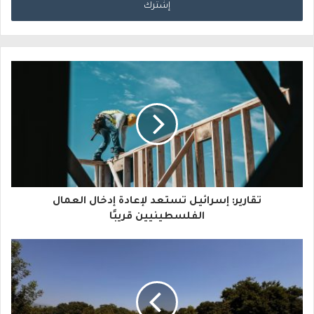
خ
ل
ب
ر
ي
د
ك
ا
تقارير: إسرائيل تستعد لإعادة إدخال العمال
ل
الفلسطينيين قريبًا
إ
ل
ك
ت