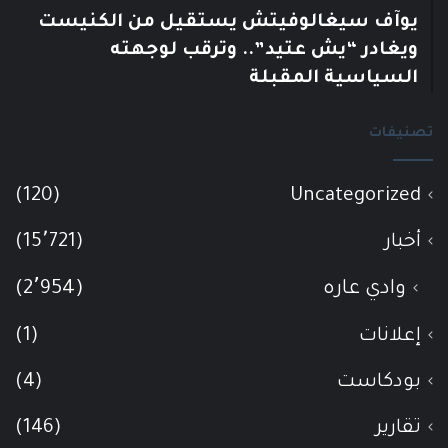
يوآف سيغالوفيتش يستقيل من الكنيست
ويغادر “يش عتيد”.. وترقب لوجهته
السياسية المقبلة
تصنيفات
(120)
Uncategorized
أخبار
(15٬721)
وادي عاره
(2٬954)
إعلانات
(1)
بودكاست
(4)
تقارير
(146)