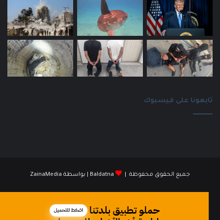
تابعونا على فيسبوك
جميع الحقوق محفوظة |
Baldatna
| بواسطة
ZainaMedia
فيسبوك
انستقرام