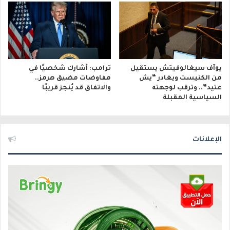
يوآف سيغالوفيتش يستقيل
ترامب: أشارك شخصيًا في
من الكنيست ويغادر “يش
مفاوضات مضيق هرمز..
عتيد”.. وترقب لوجهته
والاتفاق قد يُنجز قريبًا
السياسية المقبلة
الإعلانات