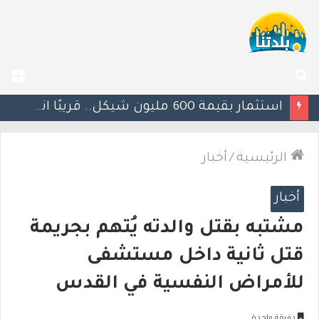
بحث
الق
عن
يوآف سيغالوفيتش يستقيل من الكنيست ويغادر “يش عتيد”.. وترقب لوجهته السياسية المقبلة
الرئيسية
/
أخبار
أخبار
مشتبه بقتل والدته يُتهم بجريمة
قتل ثانية داخل مستشفى
للأمراض النفسية في القدس
دقيقة واحدة