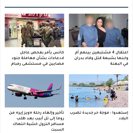
اعتقال 4 مشتبهين بينهم أم
كاتس يأمر بفحص عاجل
وابنها بشبهة قتل وفاء بدران
لادعاءات بشأن معاملة جنود
في البعنة
مصابين في مستشفى رمبام
إستعدوا : موجة حر جديدة تضرب
تأخير وإلغاء رحلة «ويز إير» من
البلاد
روما إلى تل أبيب بعد طلب
مسافر النزول خشية انتهاك
السبت