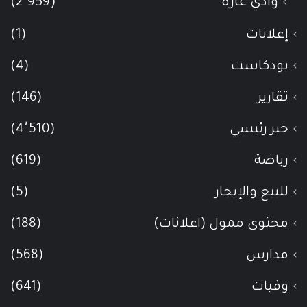
وادي عاره
(2٬959)
إعلانات
(1)
بودكاست
(4)
تقارير
(146)
خبر رئيسي
(4٬510)
رياضة
(619)
للبيع والإيجار
(5)
محتوى ممول (اعلانات)
(188)
مدارس
(568)
وفيات
(641)