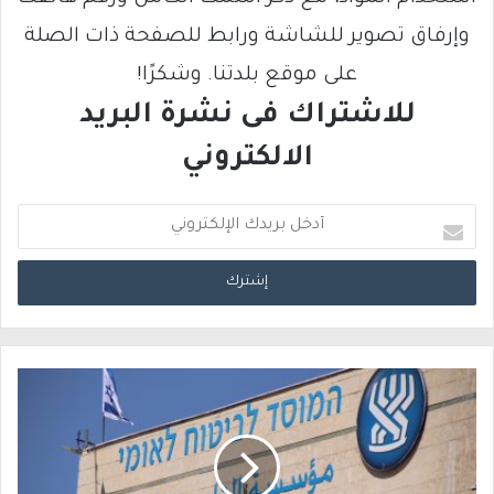
وإرفاق تصوير للشاشة ورابط للصفحة ذات الصلة
على موقع بلدتنا. وشكرًا!
للاشتراك فى نشرة البريد
الالكتروني
أ
د
خ
ل
ب
ر
ي
د