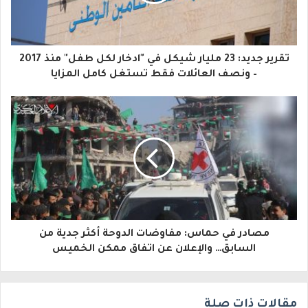
ك
ا
تقرير جديد: 23 مليار شيكل في "ادخار لكل طفل" منذ 2017
ل
– ونصف العائلات فقط تستغل كامل المزايا
إ
ل
ك
ت
ر
و
مصادر في حماس: مفاوضات الدوحة أكثر جدية من
ن
السابق… والإعلان عن اتفاق ممكن الخميس
ي
مقالات ذات صلة