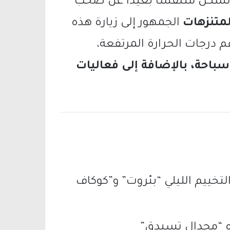
 تشكّل متنفسًا بعيدًا عن صخب
متنزهات
الجمهور إلى زيارة هذه
غم درجات الحرارة المرتفعة،
احة، بالإضافة إلى فعاليات
تخييم الليلي “بئروت” و”كوكاف
 “مجدال تسيدق”