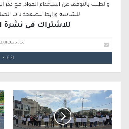
والطلب بالتوقف عن استخدام المواد، مع ذكر ا
للشاشة ورابط للصفحة ذات الصلة ع
للاشتراك فى نشرة الب
أ
د
خ
ل
ب
ر
ي
د
ك