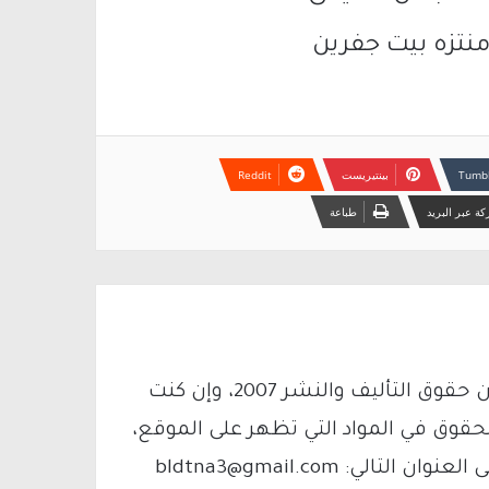
تزه بيت جفرين
بينتيريست
ة عبر البريد
طباعة
يتم الاستخدام المواد وفقًا للمادة 27 أ من قانون حقوق التأليف والنشر 2007، وإن كنت
لحقوق في المواد التي تظهر على الموقع،
فيمكنك التواصل معنا عبر البريد الإلكتروني على العنوان التالي: bldtna3@gmail.com