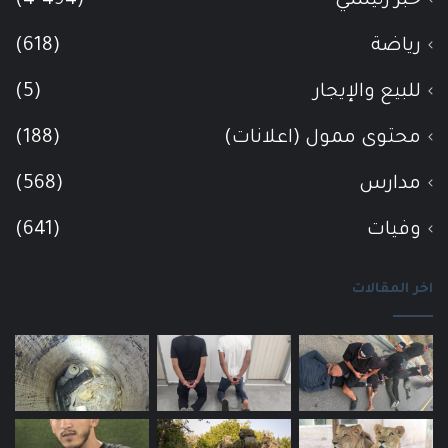
خبر رئيسي
(4٬494)
رياضة
(618)
للبيع والإيجار
(5)
محتوى ممول (اعلانات)
(188)
مدارس
(568)
وفيات
(641)
اخر المقالات