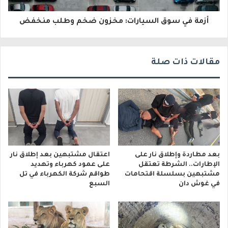
ر
و
أزمة في سوق السيارات: مخزون ضخم وطلب منخفض
ن
ي
مقالات ذات صلة
بعد مطاردة وإطلاق نار على
اعتقال مشتبهين بعد إطلاق نار
الإطارات.. الشرطة تعتقل
على عمود كهرباء وتهديد
مشتبهين بسلسلة اقتحامات
طواقم شركة الكهرباء في تل
في غوش دان
السبع