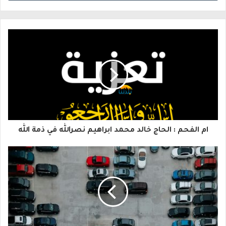
ل
ب
ر
ي
د
ك
ا
ام الفحم : الحاج خالد محمد ابراهيم نصرالله في ذمة الله
ل
إ
ل
ك
ت