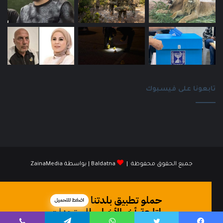
تابعونا على فيسبوك
جميع الحقوق محفوظة |
Baldatna
| بواسطة
ZainaMedia
فيسبوك
انستقرام