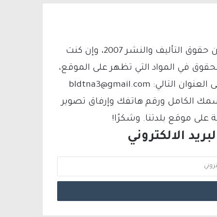
يتم الاستخدام المواد وفقًا للمادة 27 أ من قانون حقوق التأليف والنشر 2007، وإن كنت
لحقوق في المواد التي تظهر على الموقع،
فيمكنك التواصل معنا عبر البريد الإلكتروني على العنوان التالي: bldtna3@gmail.com
سمك الكامل ورقم هاتفك وإرفاق تصوير
لى موقع بلدتنا. وشكرًا!
ريد الالكتروني