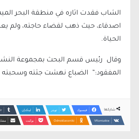
الشاب فقدت اثاره في منطقة البحر المي
اصدقاء، حيث ذهب لقضاء حاجته، ولم يعد، 
الحياة.
وقال رئيس قسم البحث بمجموعة النشاما
المفقود:” الضباع نهشت جثته وسحبته حوالي 20 متراً الى داخل ا
فيسبوك
تويتر
لينكدإن
شاركها
Odnoklassniki
بوكيت
مشارك