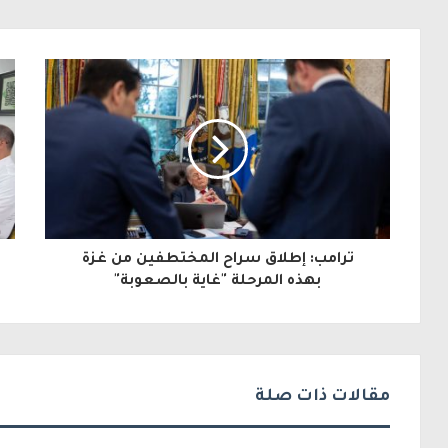
ب
ر
ي
د
ك
ا
ل
ترامب: إطلاق سراح المختطفين من غزة
إ
بهذه المرحلة "غاية بالصعوبة"
ل
ك
ت
مقالات ذات صلة
ر