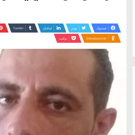
فيسبوك
تويتر
لينكدإن
Odnoklassniki
بوكيت