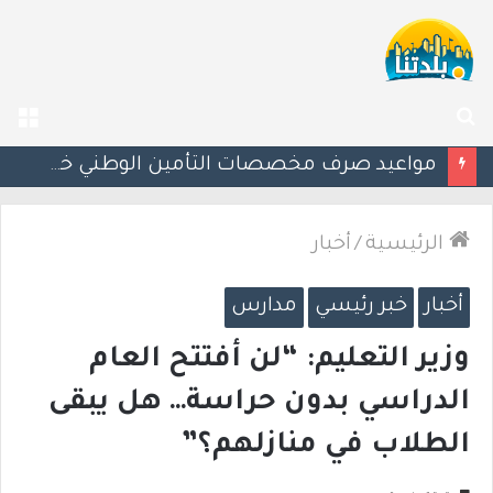
بحث
الق
عن
إسرائيل تحذر مواطنيها في اليونان من احتجاجات مرتبطة بحرب غزة
الرئيسية
/
أخبار
أخبار
خبر رئيسي
مدارس
وزير التعليم: “لن أفتتح العام
الدراسي بدون حراسة… هل يبقى
الطلاب في منازلهم؟”