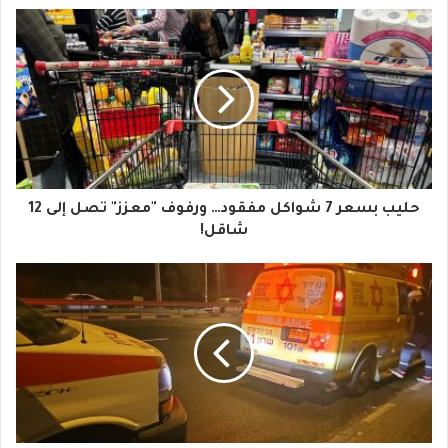
ب
ر
ي
د
ك
ا
حليب بسعر 7 شواكل مفقود… ورفوف "معزز" تصل إلى 12
ل
شاقل!
إ
ل
ك
ت
ر
و