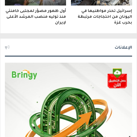
إسرائيل تحذر مواطنيها في
أول ظهور مصوّر لمجتبى خامنئي
اليونان من احتجاجات مرتبطة
منذ توليه منصب المرشد الأعلى
بحرب غزة
لإيران
الإعلانات