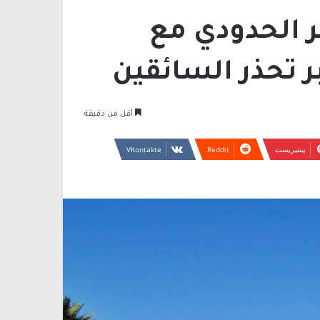
ر الحدودي مع
 تحذر السائقين
أقل من دقيقة
بينتيريست