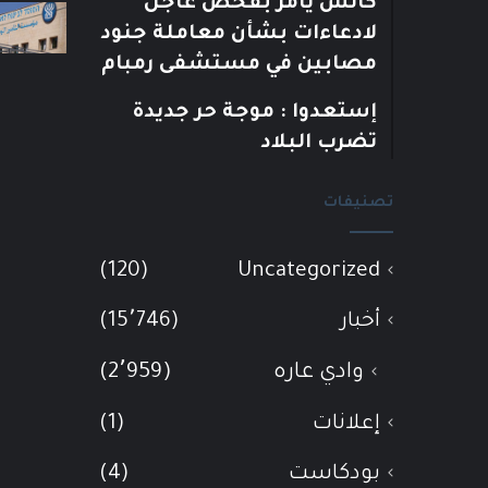
كاتس يأمر بفحص عاجل
لادعاءات بشأن معاملة جنود
مصابين في مستشفى رمبام
إستعدوا : موجة حر جديدة
تضرب البلاد
تصنيفات
(120)
Uncategorized
أخبار
(15٬746)
وادي عاره
(2٬959)
إعلانات
(1)
بودكاست
(4)