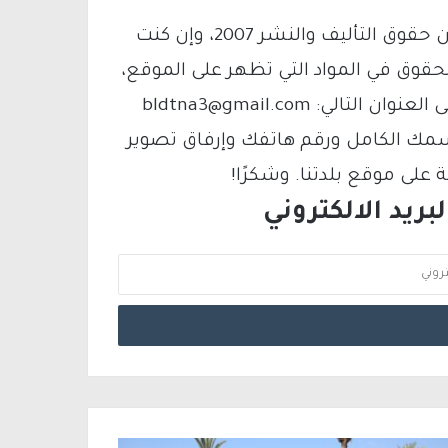
يتم الاستخدام المواد وفقًا للمادة 27 أ من قانون حقوق التأليف والنشر 2007، وإن كنت
لحقوق في المواد التي تظهر على الموقع،
فيمكنك التواصل معنا عبر البريد الإلكتروني على العنوان التالي: bldtna3@gmail.com
سمك الكامل ورقم هاتفك وإرفاق تصوير
لى موقع بلدتنا. وشكرًا!
ريد الالكتروني