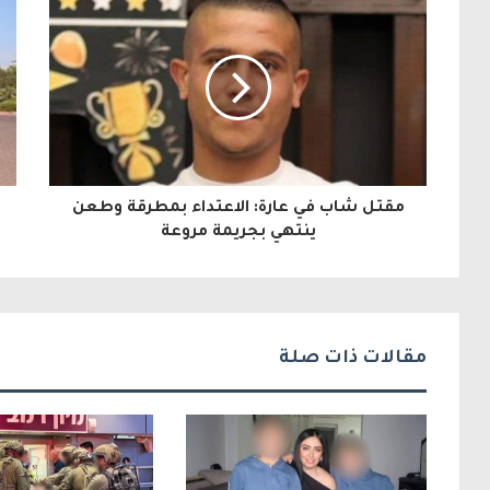
ي
د
ك
ا
ل
مقتل شاب في عارة: الاعتداء بمطرقة وطعن
إ
ينتهي بجريمة مروعة
ل
ك
ت
مقالات ذات صلة
ر
و
ن