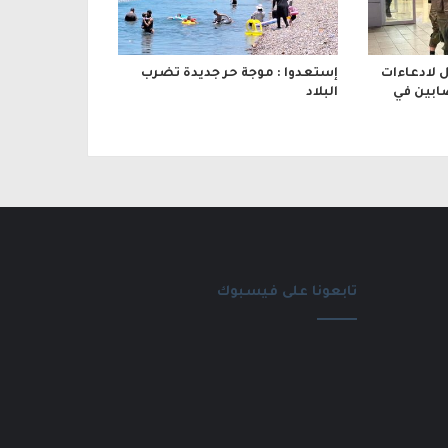
 لادعاءات
إستعدوا : موجة حر جديدة تضرب
ابين في
البلاد
تابعونا على فيسبوك