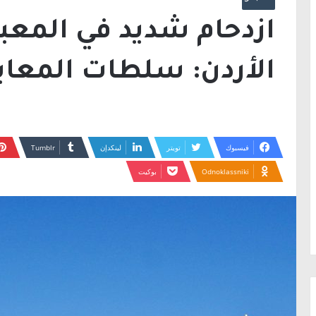
ازدحام شديد في المعب
الأردن: سلطات المعابر
فيسبوك
تويتر
لينكدإن
Odnoklassniki
بوكيت