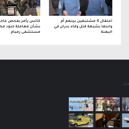
ي
اعتقال 4 مشتبهين بينهم أم
كاتس يأمر بفحص عاجل
وابنها بشبهة قتل وفاء بدران في
بشأن معاملة جنود مص
البعنة
مستشفى رمبام
ات