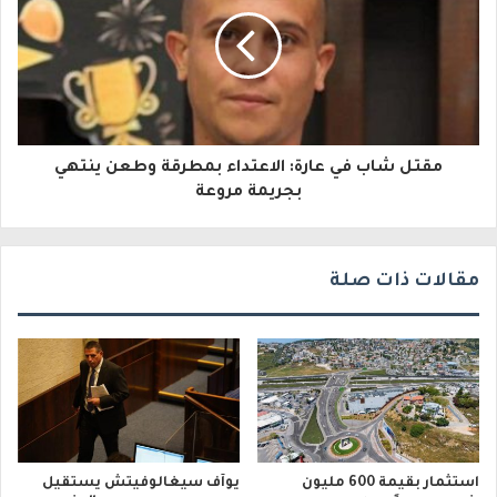
ك
ت
ر
و
مقتل شاب في عارة: الاعتداء بمطرقة وطعن ينتهي
ن
بجريمة مروعة
ي
مقالات ذات صلة
استثمار بقيمة 600 مليون
يوآف سيغالوفيتش يستقيل