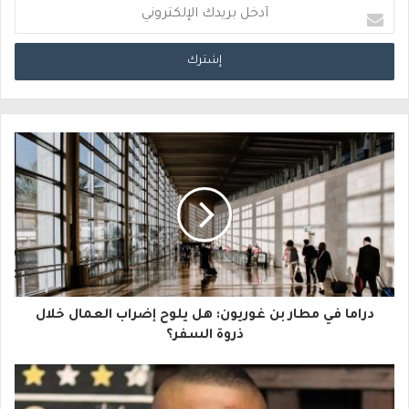
أ
د
خ
ل
ب
ر
ي
د
ك
ا
دراما في مطار بن غوريون: هل يلوح إضراب العمال خلال
ل
ذروة السفر؟
إ
ل