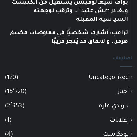
يوآف سيغالوفيتش يستقيل من الكنيست
ويغادر “يش عتيد”.. وترقب لوجهته
السياسية المقبلة
ترامب: أشارك شخصيًا في مفاوضات مضيق
هرمز.. والاتفاق قد يُنجز قريبًا
تصنيفات
(120)
Uncategorized
أخبار
(15٬720)
وادي عاره
(2٬953)
إعلانات
(1)
بودكاست
(4)