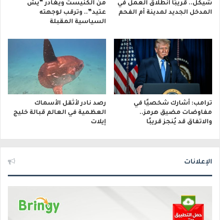
شيكل.. قريبًا انطلاق العمل في
من الكنيست ويغادر “يش
المدخل الجديد لمدينة أم الفحم
عتيد”.. وترقب لوجهته
السياسية المقبلة
ترامب: أشارك شخصيًا في
رصد نادر لأثقل الأسماك
مفاوضات مضيق هرمز..
العظمية في العالم قبالة خليج
والاتفاق قد يُنجز قريبًا
إيلات
الإعلانات