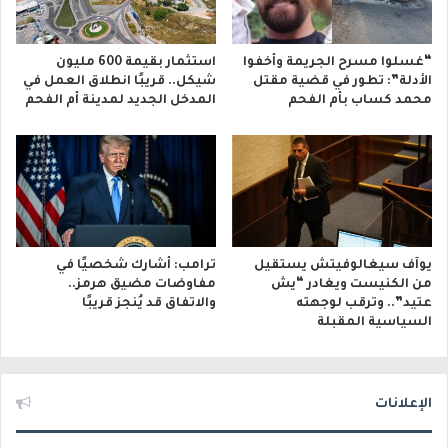
“غسلوا مسرح الجريمة وأخفوا
استثمار بقيمة 600 مليون
الأدلة”: تطور في قضية مقتل
شيكل.. قريبًا انطلاق العمل في
محمد كساب بأم الفحم
المدخل الجديد لمدينة أم الفحم
يوآف سيغالوفيتش يستقيل
ترامب: أشارك شخصيًا في
من الكنيست ويغادر “يش
مفاوضات مضيق هرمز..
عتيد”.. وترقب لوجهته
والاتفاق قد يُنجز قريبًا
السياسية المقبلة
الإعلانات