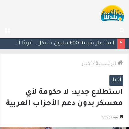
بحث
الق
عن
يوآف سيغالوفيتش يستقيل من الكنيست ويغادر “يش عتيد”.. وترقب لوجهته السياسية المقبلة
الرئيسية
/
أخبار
أخبار
استطلاع جديد: لا حكومة لأي
معسكر بدون دعم الأحزاب العربية
دقيقة واحدة