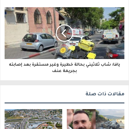
إ
ل
ك
ت
ر
و
يافا: شاب ثلاثيني بحالة خطيرة وغير مستقرة بعد إصابته
ن
بجريمة عنف
ي
مقالات ذات صلة