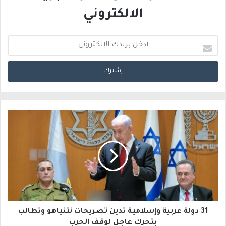
الالكتروني
أ
د
خ
ل
ب
ر
ي
د
ك
ا
31 دولة عربية وإسلامية تدين تصريحات نتنياهو وتطالب
ل
بتحرك عاجل لوقف الحرب