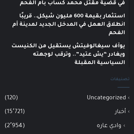
في قضية مقتل محمد كساب بأم الفحم
استثمار بقيمة 600 مليون شيكل.. قريبًا
انطلاق العمل في المدخل الجديد لمدينة أم
الفحم
يوآف سيغالوفيتش يستقيل من الكنيست
ويغادر “يش عتيد”.. وترقب لوجهته
السياسية المقبلة
تصنيفات
(120)
Uncategorized
أخبار
(15٬721)
وادي عاره
(2٬954)