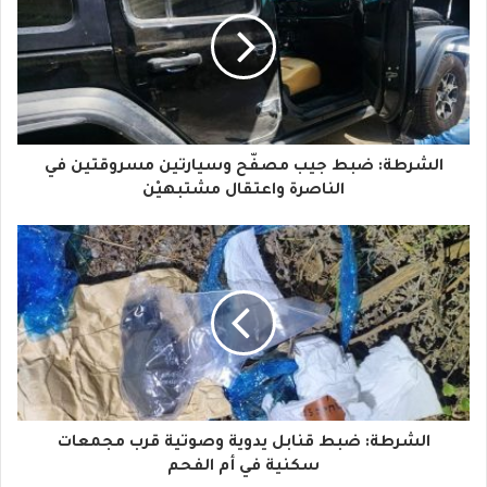
ي
د
ك
ا
الشرطة: ضبط جيب مصفّح وسيارتين مسروقتين في
ل
الناصرة واعتقال مشتبهيْن
إ
ل
ك
ت
ر
و
الشرطة: ضبط قنابل يدوية وصوتية قرب مجمعات
ن
سكنية في أم الفحم