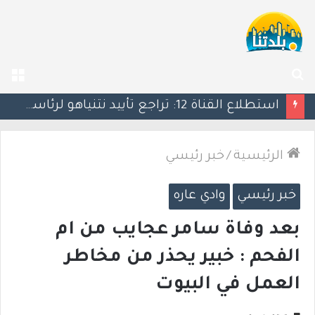
بحث
الق
عن
كين يحذر ترامب: التصعيد العسكري ضد إيران قد يأتي بنتائج عكسية
الرئيسية
/
خبر رئيسي
خبر رئيسي
وادي عاره
بعد وفاة سامر عجايب من ام
الفحم : خبير يحذر من مخاطر
العمل في البيوت