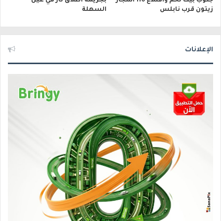
جنوب بيت لحم واقتلاع 110 أشجار
بجريمة اطلاق نار في عين
زيتون قرب نابلس
السهلة
الإعلانات