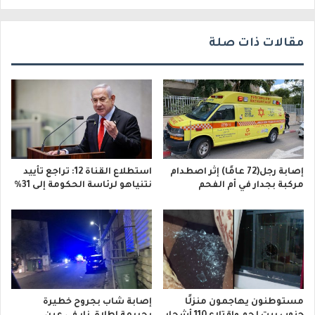
ي
مقالات ذات صلة
إصابة رجل(72 عامًا) إثر اصطدام
استطلاع القناة 12: تراجع تأييد
مركبة بجدار في أم الفحم
نتنياهو لرئاسة الحكومة إلى 31%
مستوطنون يهاجمون منزلًا
إصابة شاب بجروح خطيرة