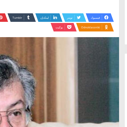
فيسبوك
تويتر
لينكدإن
Odnoklassniki
بوكيت