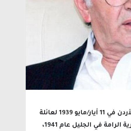
وُلد سميح القاسم في مدينة الزرقاء بالأردن في 11 أيار/مايو 1939 لعائلة
درزية فلسطينية، وعاد مع عائلته إلى قرية الرامة في الجليل عام 1941،