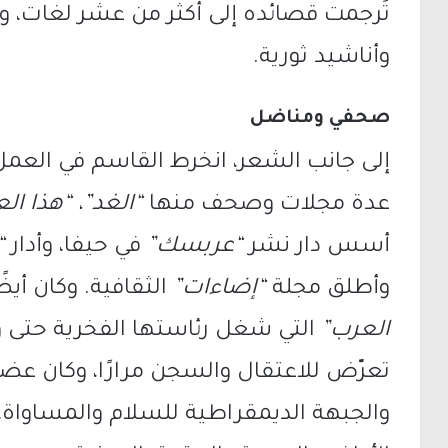
تُرجمت قصائده إلى أكثر من عشر لغات، 
وأناشيد ثورية.
صحفي ومناضل
إلى جانب الشعر، انخرط القاسم في الع
عدة مجلات وصحف منها
“الغد”، “هذا الع
أسس دار نشر
“عربسك”
في حيفا، وأدار
“
وأطلق مجلة
“إضاءات”
الثقافية. وكان 
العرب”
التي شغل رئاستها الفخرية حتى و
تعرّض للاعتقال والسجن مرارًا، وكان عضوً
والجبهة الديمقراطية للسلام والمساواة،