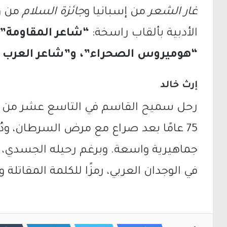
غار الشعر
من إسبانيا و
جائزة السلام
من وا
الأدبية بألقاب راسخة:
“شاعر المقاومة”
“هوميروس الصحراء”، و”شاعر العرب ال
إرث خالد
75 عامًا بعد صراع مع مرض السرطان، ود
جماهيرية واسعة. وبرغم رحيله الجسدي، ظ
في الوجدان العربي، رمزًا للكلمة المقاتلة