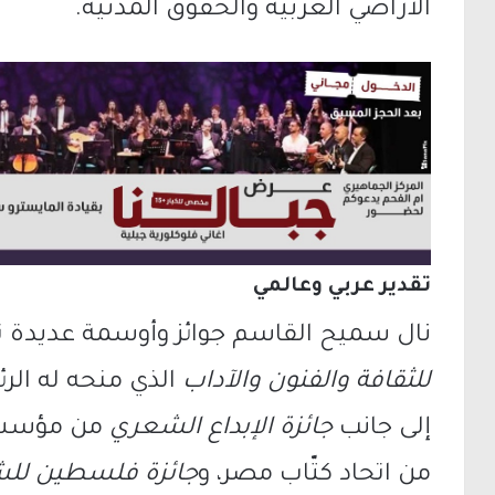
الأراضي العربية والحقوق المدنية.
تقدير عربي وعالمي
نال سميح القاسم جوائز وأوسمة عديدة تقدي
للثقافة والفنون والآداب
الذي منحه له الر
إلى جانب
جائزة الإبداع الشعري
من مؤسسة 
من اتحاد كتّاب مصر، و
جائزة فلسطين لل