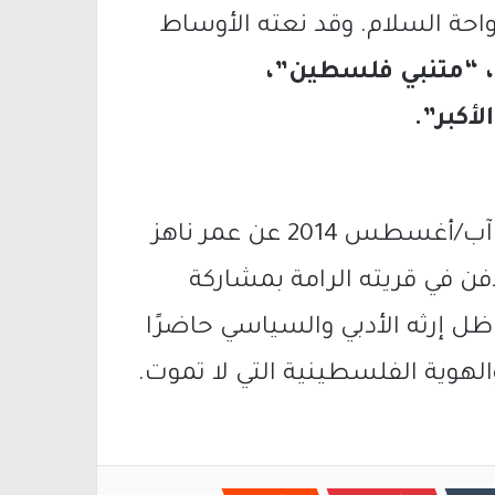
حة السلام. وقد نعته الأوساط
، “متنبي فلسطين”،
أكبر”.
رحل سميح القاسم في التاسع عشر من آب/أغسطس 2014 عن عمر ناهز
ُفن في قريته الرامة بمشاركة
ل إرثه الأدبي والسياسي حاضرًا
 والهوية الفلسطينية التي لا تموت.