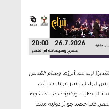
رًا لإبداعه، أبرزها
وسام القدس
ئيس الراحل ياسر عرفات مرتين،
البابطين، و
جائزة نجيب محفوظ
شعر
. كما حصد جوائز دولية منها