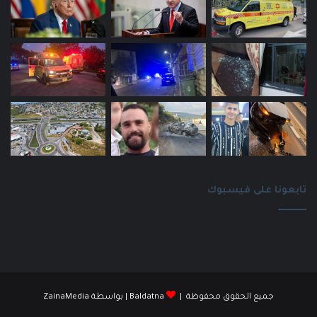
تابعونا على فيسبوك
جميع الحقوق محفوظة |
Baldatna
| بواسطة
ZainaMedia