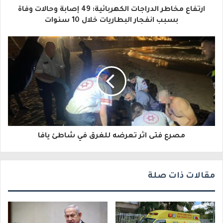
ا
ارتفاع مخاطر الدراجات الكهربائية: 49 إصابة وحالات وفاة
ل
بسبب انفجار البطاريات خلال 10 سنوات
إ
ل
ك
ت
ر
و
مصرع فتى اثر تعرضه للغرق في شاطئ يافا
ن
ي
مقالات ذات صلة