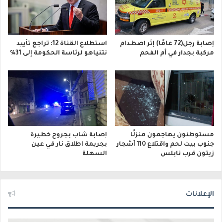
إصابة رجل(72 عامًا) إثر اصطدام
استطلاع القناة 12: تراجع تأييد
مركبة بجدار في أم الفحم
نتنياهو لرئاسة الحكومة إلى 31%
مستوطنون يهاجمون منزلًا
إصابة شاب بجروح خطيرة
جنوب بيت لحم واقتلاع 110 أشجار
بجريمة اطلاق نار في عين
زيتون قرب نابلس
السهلة
الإعلانات