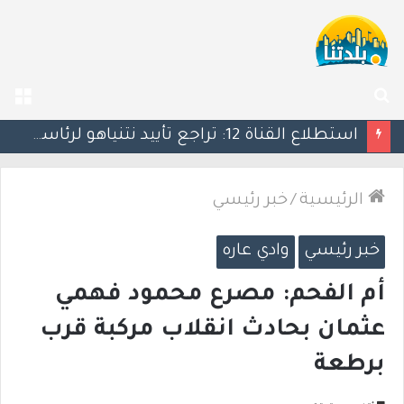
بحث
الق
عن
كين يحذر ترامب: التصعيد العسكري ضد إيران قد يأتي بنتائج عكسية
الرئيسية
/
خبر رئيسي
خبر رئيسي
وادي عاره
أم الفحم: مصرع محمود فهمي
عثمان بحادث انقلاب مركبة قرب
برطعة