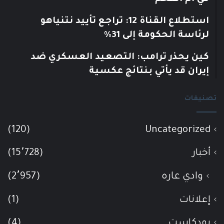
استطلاع القناة 12: تراجع تأييد نتنياهو
لرئاسة الحكومة إلى 31%
كين يحذر ترامب: التصعيد العسكري ضد
إيران قد يأتي بنتائج عكسية
تصنيفات
(120)
Uncategorized
أخبار
(15٬728)
وادي عاره
(2٬957)
إعلانات
(1)
بودكاست
(4)