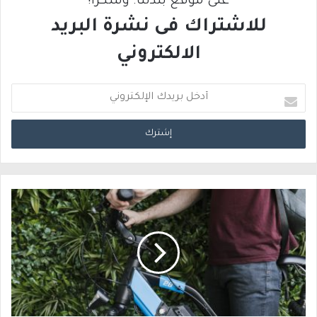
على موقع بلدتنا. وشكرًا!
للاشتراك فى نشرة البريد
الالكتروني
أ
د
خ
ل
ب
ر
ي
د
ك