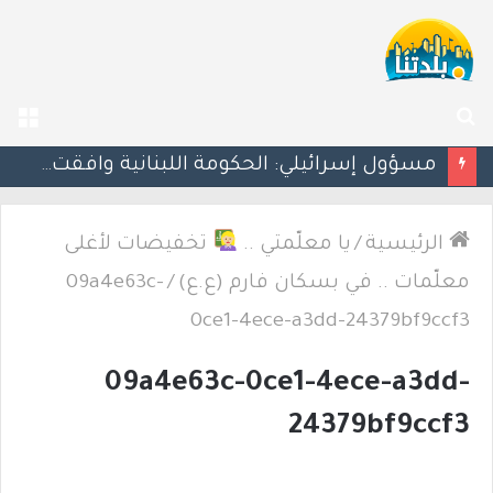
بحث
الق
عن
مسؤول إسرائيلي: الحكومة اللبنانية وافقت على وجود الجيش الإسرائيلي داخل أراضيها
الرئيسية
/
يا معلّمتي ..
تخفيضات لأغلى
معلّمات .. في بسكان فارم (ع.ع)
/
09a4e63c-
0ce1-4ece-a3dd-24379bf9ccf3
09a4e63c-0ce1-4ece-a3dd-
24379bf9ccf3