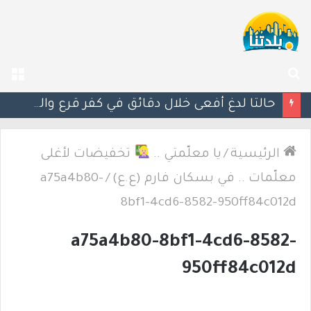
بحث
الق
عن
حالتا لدغ أفعى خلال دقائق في كفر قرع والشمال.. إصابتان إحداهما خطيرة
الرئيسية
/
يا معلّمتي ..
تخفيضات لأغلى
معلّمات .. في بسكان فارم (ع.ع)
/
a75a4b80-
8bf1-4cd6-8582-950ff84c012d
a75a4b80-8bf1-4cd6-8582-
950ff84c012d