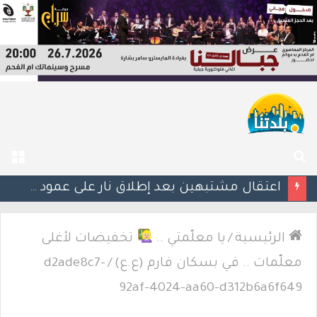
بحث
الق
عن
اعتقال مشتبهين بعد إطلاق نار على عمود كهرباء وتهديد طواقم شركة الكهرباء في تل السبع
الرئيسية
/
يا معلّمتي ..
تخفيضات لأغلى
معلّمات .. في بسكان فارم (ع.ع)
/
d2ade8c7-
92af-4024-aa60-d312b6a6f649