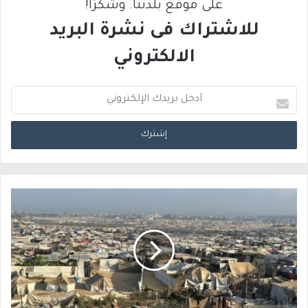
على موقع بلدتنا. وشكرًا!
للاشتراك فى نشرة البريد
الالكتروني
أ
د
خ
ل
ب
ر
ي
د
ك