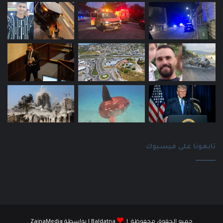
تابعونا على فيسبوك
جميع الحقوق محفوظة |
Baldatna
| بواسطة
ZainaMedia