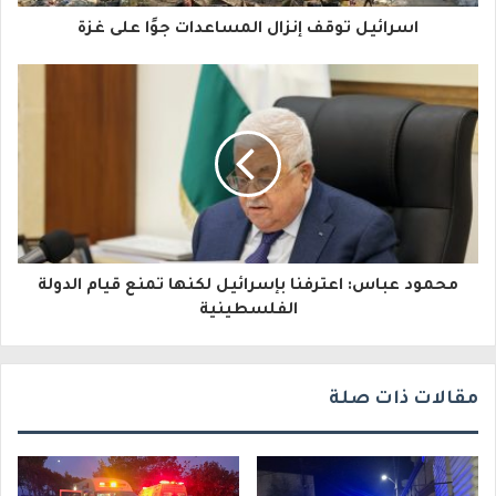
ا
اسرائيل توقف إنزال المساعدات جوًا على غزة
ل
إ
ل
ك
ت
ر
و
محمود عباس: اعترفنا بإسرائيل لكنها تمنع قيام الدولة
الفلسطينية
ن
ي
مقالات ذات صلة