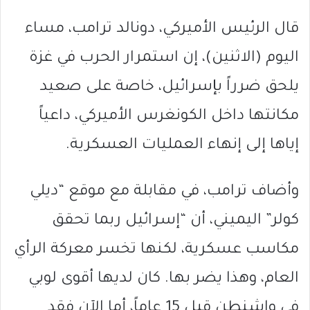
قال الرئيس الأميركي، دونالد ترامب، مساء
اليوم (الاثنين)، إن استمرار الحرب في غزة
يلحق ضرراً بإسرائيل، خاصة على صعيد
مكانتها داخل الكونغرس الأميركي، داعياً
إياها إلى إنهاء العمليات العسكرية.
وأضاف ترامب، في مقابلة مع موقع “ديلي
كولر” اليميني، أن “إسرائيل ربما تحقق
مكاسب عسكرية، لكنها تخسر معركة الرأي
العام، وهذا يضر بها. كان لديها أقوى لوبي
في واشنطن قبل 15 عاماً، أما الآن فقد