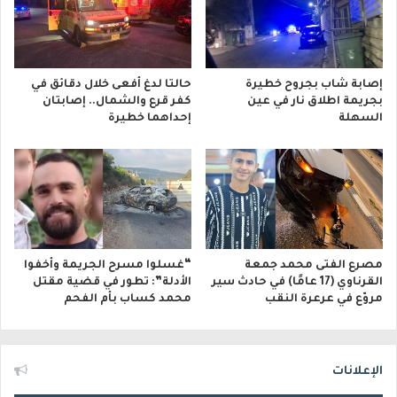
إصابة شاب بجروح خطيرة
حالتا لدغ أفعى خلال دقائق في
بجريمة اطلاق نار في عين
كفر قرع والشمال.. إصابتان
السهلة
إحداهما خطيرة
مصرع الفتى محمد جمعة
“غسلوا مسرح الجريمة وأخفوا
القرناوي (17 عامًا) في حادث سير
الأدلة”: تطور في قضية مقتل
مروّع في عرعرة النقب
محمد كساب بأم الفحم
الإعلانات