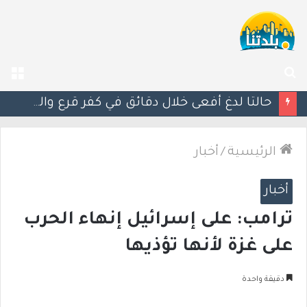
بحث
الق
عن
مصرع الفتى محمد جمعة القرناوي (17 عامًا) في حادث سير مروّع في عرعرة النقب
الرئيسية
/
أخبار
أخبار
ترامب: على إسرائيل إنهاء الحرب
على غزة لأنها تؤذيها
دقيقة واحدة