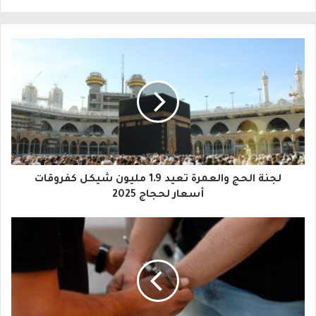
ل
ب
ر
ي
د
ك
ا
لجنة الحج والعمرة تعيد 1.9 مليون شيكل كفروقات
ل
أسعار لحجاج 2025
إ
ل
ك
ت
ر