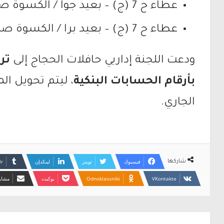
عطاء ح 7 (ج) – بعيد جوا / الكسوة صلة البيت:
عطاء ح 7 (ج) – بعيد برا / الكسوة صلة البيت:
ودعت اللجنة إداريي حافلات الحجاج إلى
تر
بأرقام الحسابات البنكية
، ليتم تحويل ا
الجاري.
فيسبوك
تويتر
لينكدإن
شاركها
Odnoklassniki
بوكيت
مشارك