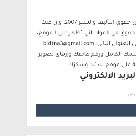
يتم الاستخدام المواد وفقًا للمادة 27 أ من قانون حقوق التأليف والنشر 2007، وإن كنت
لحقوق في المواد التي تظهر على الموقع،
فيمكنك التواصل معنا عبر البريد الإلكتروني على العنوان التالي: bldtna3@gmail.com
سمك الكامل ورقم هاتفك وإرفاق تصوير
لى موقع بلدتنا. وشكرًا!
ريد الالكتروني