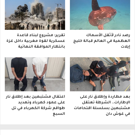
رصد نادر لأثقل الأسماك
تقرير: مشروع لبناء قاعدة
العظمية في العالم قبالة خليج
عسكرية لقوة مغربية داخل غزة
إيلات
بانتظار الموافقة النهائية
بعد مطاردة وإطلاق نار على
اعتقال مشتبهين بعد إطلاق نار
الإطارات.. الشرطة تعتقل
على عمود كهرباء وتهديد
مشتبهين بسلسلة اقتحامات
طواقم شركة الكهرباء في تل
في غوش دان
السبع