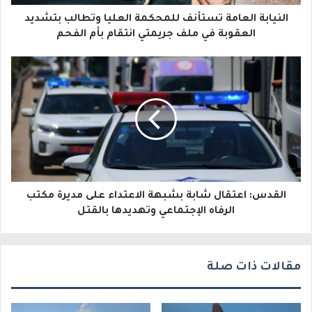
ا
النيابة العامة تستأنف للمحكمة العليا وتطالب بتشديد
ل
العقوبة في ملف جريمتي انتقام بأم الفحم
إ
ل
ك
ت
ر
و
القدس: اعتقال شابة بشبهة الاعتداء على مديرة مكتب
ن
الرفاه الإجتماعي وتهديدها بالقتل
ي
مقالات ذات صلة