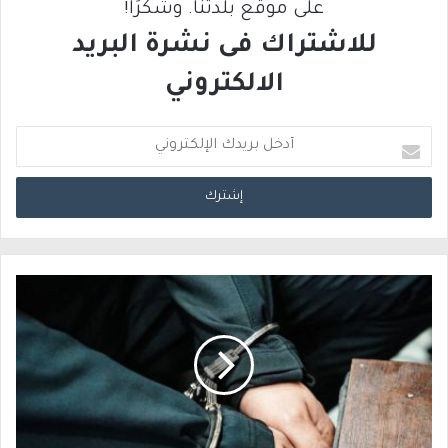
على موقع بلدتنا. وشكرًا!
للاشتراك فى نشرة البريد
الالكتروني
أ
د
خ
ل
ب
ر
ي
د
ك