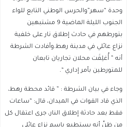
وحدة “سهر”والحرس الوطني التابع للواء
الجنوب الليلة الماضية 9 مشتبهين
بتورطهم في حادث إطلاق نار على خلفية
نزاع عائلي في مدينة رهط.وأفادت الشرطة
أنه ” أُغلِقَت محلان تجاريان تابعان
للمتورطين بأمر إداري “.
وجاء في بيان الشرطة : ” قائد محطة رهط،
الذي قاد القوات في الميدان، قال: “ساعات
فقط بعد حادثة إطلاق النار، جرى اعتقال كل
من ظنّ أنه يستطيع باسم نزاع عائلي