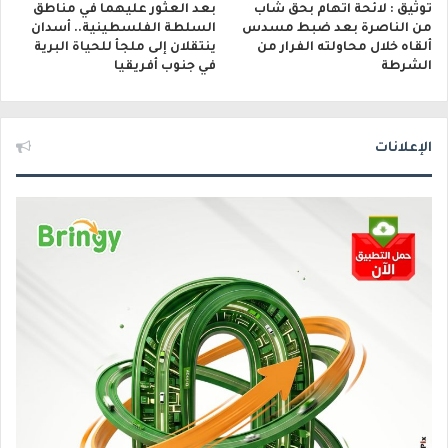
توثيق : لائحة اتهام بحق شاب
بعد العثور عليهما في مناطق
من الناصرة بعد ضبط مسدس
السلطة الفلسطينية.. أسدان
ألقاه خلال محاولته الفرار من
ينتقلان إلى ملجأ للحياة البرية
الشرطة
في جنوب أفريقيا
الإعلانات