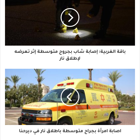
ر
ي
د
ك
ا
باقة الغربية: إصابة شاب بجروح متوسطة إثر تعرضه
ل
لإطلاق نار
إ
ل
ك
ت
ر
و
اصابة امرأة بجراح متوسطة باطلاق نار في ديرحنا
ن