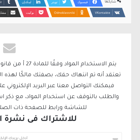
فيسبوك
تويتر
لينكدإن
شاركها
Odnoklassniki
بوكيت
مشارك
تعتقد أنه تم انتهاك حقك، بصفتك مالكًا لهذه ا
والطلب بالتوقف عن استخدام المواد، مع ذكر ا
للشاشة ورابط للصفحة ذات الصلة ع
للاشتراك فى نشرة الب
أ