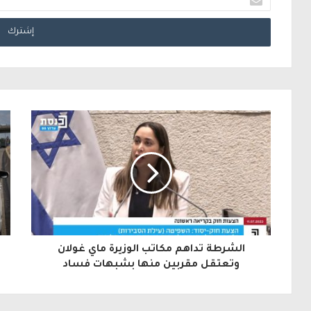
د
خ
ل
ب
ر
ي
د
ك
ا
ل
الشرطة تداهم مكاتب الوزيرة ماي غولان
إ
وتعتقل مقربين منها بشبهات فساد
ل
ك