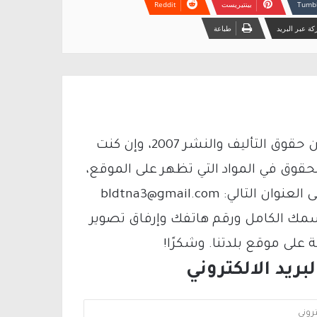
بينتيريست
ة عبر البريد
طباعة
يتم الاستخدام المواد وفقًا للمادة 27 أ من قانون حقوق التأليف والنشر 2007، وإن كنت
لحقوق في المواد التي تظهر على الموقع،
فيمكنك التواصل معنا عبر البريد الإلكتروني على العنوان التالي: bldtna3@gmail.com
سمك الكامل ورقم هاتفك وإرفاق تصوير
لى موقع بلدتنا. وشكرًا!
ريد الالكتروني