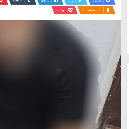
فيسبوك
تويتر
لينكدإن
Odnoklassniki
بوكيت