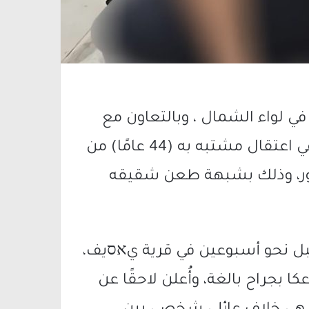
ي لواء الشمال ، وبالتعاون مع
محققي مركز شرطة مجد الكروم، نجحت في اعتقال مشتبه به (44 عامًا) من
هجور، وذلك بشبهة طعن شقيقه
بل نحو أسبوعين في قرية يאסيف،
ًا) من سكان عكا بجراح بالغة، وأُعلن لاحقًا عن