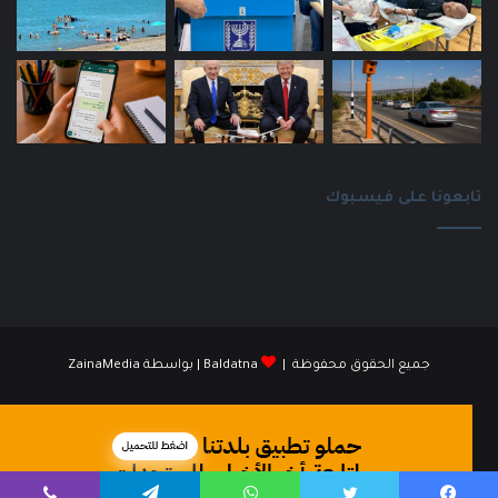
تابعونا على فيسبوك
جميع الحقوق محفوظة |
Baldatna
| بواسطة
ZainaMedia
فيسبوك
انستقرام