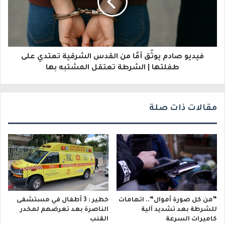
ك
ت
ر
و
فيديو صادم يوثّق أمًا من القدس الشرقية تعتدي على
طفلتها | الشرطة تعتقل المشتبه بها
ن
ي
مقالات ذات صلة
“من كل صورة أموال”.. اتهامات
خطير : 3 أطفال في مستشفى
للشرطة بعد تشديد آلية
الناصرة بعد تعرضهم لمخدر
كاميرات السرعة
القنب