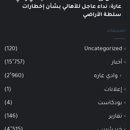
عارة: نداء عاجل للأهالي بشأن إخطارات
سلطة الأراضي
تصنيفات
(120)
Uncategorized
أخبار
(15٬757)
وادي عاره
(2٬960)
إعلانات
(1)
بودكاست
(4)
تقارير
(146)
خبر رئيسي
(4٬515)