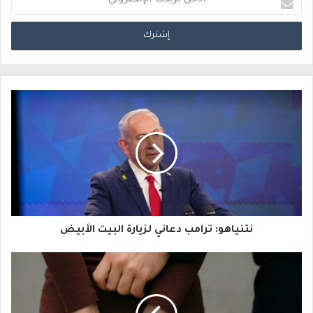
د
خ
ل
ب
ر
ي
د
ك
ا
نتنياهو: ترامب دعاني لزيارة البيت الأبيض
ل
إ
ل