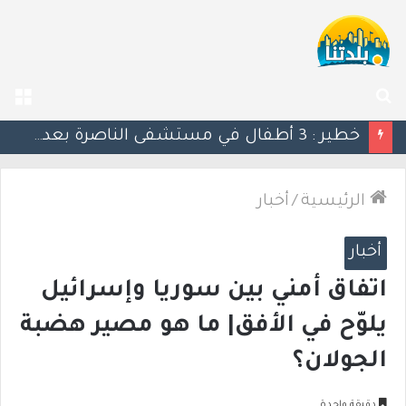
بحث
الق
عن
منتدى رؤساء السلطات المحلية في وادي عارة: نداء عاجل للأهالي بشأن إخطارات سلطة الأراضي
الرئيسية
/
أخبار
أخبار
اتفاق أمني بين سوريا وإسرائيل
يلوّح في الأفق| ما هو مصير هضبة
الجولان؟
دقيقة واحدة