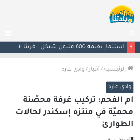
بحث
الق
عن
يوآف سيغالوفيتش يستقيل من الكنيست ويغادر “يش عتيد”.. وترقب لوجهته السياسية المقبلة
الرئيسية
/
أخبار
/
وادي عاره
وادي عاره
ام الفحم: تركيب غرفة محصّنة
محميّة في منتزه إسكندر لحالات
الطوارئ
أقل من دقيقة