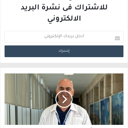
للاشتراك فى نشرة البريد
الالكتروني
أ
د
خ
ل
ب
ر
ي
د
ك
ا