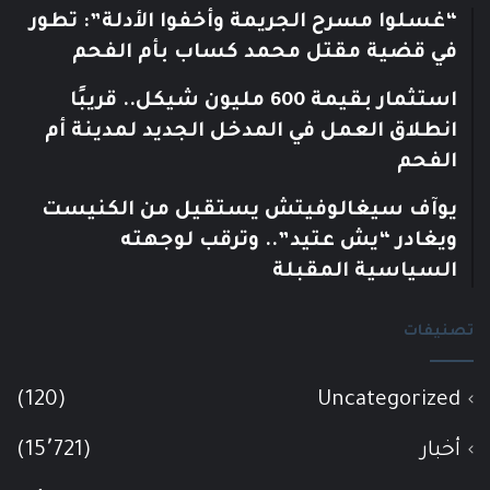
“غسلوا مسرح الجريمة وأخفوا الأدلة”: تطور
في قضية مقتل محمد كساب بأم الفحم
استثمار بقيمة 600 مليون شيكل.. قريبًا
انطلاق العمل في المدخل الجديد لمدينة أم
الفحم
يوآف سيغالوفيتش يستقيل من الكنيست
ويغادر “يش عتيد”.. وترقب لوجهته
السياسية المقبلة
تصنيفات
(120)
Uncategorized
أخبار
(15٬721)