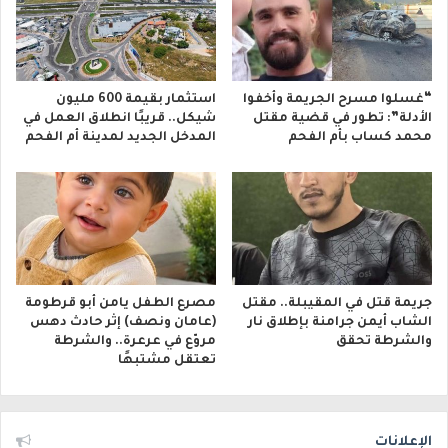
“غسلوا مسرح الجريمة وأخفوا
استثمار بقيمة 600 مليون
الأدلة”: تطور في قضية مقتل
شيكل.. قريبًا انطلاق العمل في
محمد كساب بأم الفحم
المدخل الجديد لمدينة أم الفحم
جريمة قتل في المقيبلة.. مقتل
مصرع الطفل يامن أبو قرطومة
الشاب أيمن جرامنة بإطلاق نار
(عامان ونصف) إثر حادث دهس
والشرطة تحقق
مروّع في عرعرة.. والشرطة
تعتقل مشتبهًا
الإعلانات