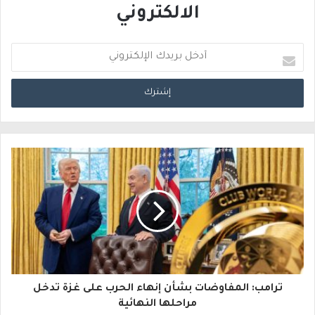
الالكتروني
أ
د
خ
ل
ب
ر
ي
د
ك
ا
ترامب: المفاوضات بشأن إنهاء الحرب على غزة تدخل
ل
مراحلها النهائية