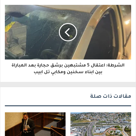
إ
ل
ك
ت
ر
و
الشرطة: اعتقال 5 مشتبهين برشق حجارة بعد المباراة
ن
بين ابناء سخنين ومكابي تل ابيب
ي
مقالات ذات صلة