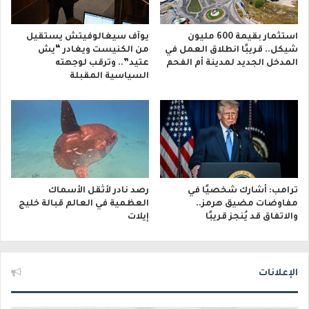
استثمار بقيمة 600 مليون
يوآف سيغالوفيتش يستقيل
شيكل.. قريبًا انطلاق العمل في
من الكنيست ويغادر “يش
المدخل الجديد لمدينة أم الفحم
عتيد”.. وترقب لوجهته
السياسية المقبلة
ترامب: أشارك شخصيًا في
رصد نادر لأثقل الأسماك
مفاوضات مضيق هرمز..
العظمية في العالم قبالة خليج
والاتفاق قد يُنجز قريبًا
إيلات
الإعلانات