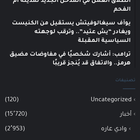
انطلاق العمل في المدخل الجديد لمدينة أم
الفحم
يوآف سيغالوفيتش يستقيل من الكنيست
ويغادر “يش عتيد”.. وترقب لوجهته
السياسية المقبلة
ترامب: أشارك شخصيًا في مفاوضات مضيق
هرمز.. والاتفاق قد يُنجز قريبًا
تصنيفات
(120)
Uncategorized
أخبار
(15٬720)
وادي عاره
(2٬953)