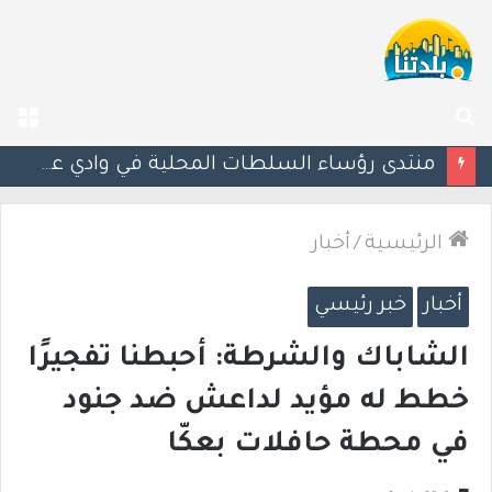
بحث
الق
عن
وزارة الصحة تحذّر: نقص في مخزون الدم.. ودعوة عاجلة للتبرع وخاصة من فصيلة O
الرئيسية
/
أخبار
أخبار
خبر رئيسي
الشاباك والشرطة: أحبطنا تفجيرًا
خطط له مؤيد لداعش ضد جنود
في محطة حافلات بعكّا