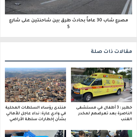
ر
و
مصرع شاب 30 عاماً بحادث طرق بين شاحنتين على شارع
ن
5
ي
مقالات ذات صلة
خطير : 3 أطفال في مستشفى
منتدى رؤساء السلطات المحلية
الناصرة بعد تعرضهم لمخدر
في وادي عارة: نداء عاجل للأهالي
القنب
بشأن إخطارات سلطة الأراضي