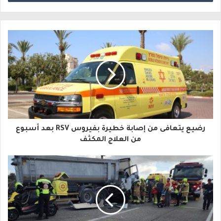
ل
ب
ر
ي
د
ك
ا
رضيع يتعافى من إصابة خطيرة بفيروس RSV بعد أسبوع
ل
من العلاج المكثف
إ
ل
ك
ت