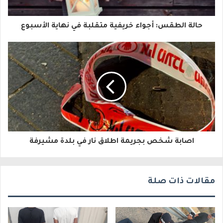
ا
حالة الطقس: أجواء خريفية متقلبة في نهاية الأسبوع
ل
إ
ل
ك
ت
ر
و
اصابة شخص بجريمة اطلاق نار في بلدة مشيرفة
ن
ي
مقالات ذات صلة