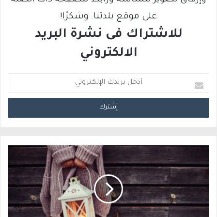
على موقع بلدتنا. وشكرًا!
للاشتراك فى نشرة البريد
الالكتروني
أ
د
خ
ل
ب
ر
ي
د
ك