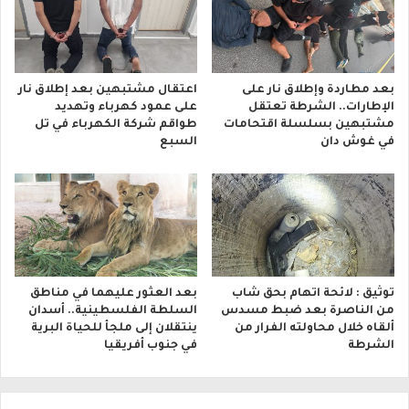
بعد مطاردة وإطلاق نار على
اعتقال مشتبهين بعد إطلاق نار
الإطارات.. الشرطة تعتقل
على عمود كهرباء وتهديد
مشتبهين بسلسلة اقتحامات
طواقم شركة الكهرباء في تل
في غوش دان
السبع
توثيق : لائحة اتهام بحق شاب
بعد العثور عليهما في مناطق
من الناصرة بعد ضبط مسدس
السلطة الفلسطينية.. أسدان
ألقاه خلال محاولته الفرار من
ينتقلان إلى ملجأ للحياة البرية
الشرطة
في جنوب أفريقيا