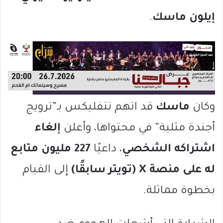
إيلون ماسك
.
وكان
ماسك
قد اتهم نتفليكس بـ”ترويج
أجندة مثلية” في محتواها، وأعلن
إلغاء
اشتراكه الشخصي
، داعيًا
227 مليون متابع
له على منصة X (تويتر سابقًا)
إلى القيام
بخطوة مماثلة.