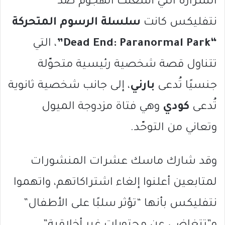
الشرارة التي أشعلت الهجوم ضد
نتفليكس كانت
سلسلة الرسوم المتحركة
“Dead End: Paranormal Park”
، التي
تتناول قصة شخصية رئيسية متحوّلة
جنسيًا تُدعى
بارني
، إلى جانب شخصية ثانوية
تُدعى
كودي
وهي فتاة مزدوجة الميول
وتعاني من التوحّد.
وقد شارك ماسك عشرات المنشورات
لمتابعين أعلنوا إلغاء اشتراكاتهم، واتهموا
نتفليكس بأنها “تؤثر سلبًا على الأطفال”