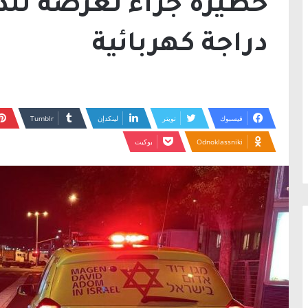
خطيرة جراء تعرضه لل
دراجة كهربائية
فيسبوك
تويتر
لينكدإن
Odnoklassniki
بوكيت