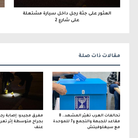
ل
العثور على جثة رجل داخل سيارة مشتعلة
إ
على شارع 2
ل
ك
ت
مقالات ذات صلة
ر
و
ن
ي
تحالفات العرب تغيّر المشهد.. 8
مقاعد للجبهة والتجمع و7 للموحدة
بجراح متوسطة إثر تعر
مع سيغلوفيتش
عنف