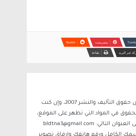
بينتيريست
ة عبر البريد
طباعة
يتم الاستخدام المواد وفقًا للمادة 27 أ من قانون حقوق التأليف والنشر 2007، وإن كنت
لحقوق في المواد التي تظهر على الموقع،
فيمكنك التواصل معنا عبر البريد الإلكتروني على العنوان التالي: bldtna3@gmail.com
سمك الكامل ورقم هاتفك وإرفاق تصوير