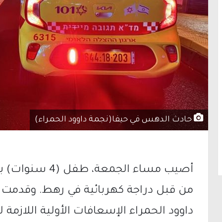
حادث الدهس في حيفا(نجمة داوود الحمراء)
أصيب مساء الجمع
من قبل دراجة كهربائية في رهط. وقدمت ا
داوود الحمراء الإسعافات الأولية اللاز