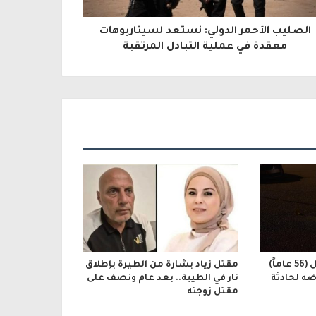
الصليب الأحمر الدولي: نستعد لسيناريوهات
معقدة في عملية التبادل المرتقبة
مفرق مجيدو: إصابة رجل (56 عاماً)
مقتل زياد بشارة من الطيرة بإطلاق
ضه لحادثة
نار في الطيبة.. بعد عام ونصف على
مقتل زوجته