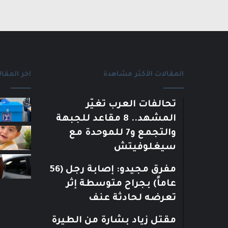
المقالات الأكثر مشاهدة
اخر المقال
تحالفات العرب تغيّر
المشهد.. 8 مقاعد للجبهة
والتجمع و7 للموحدة مع
سيغلوفيتش
مفرق مجيدو: إصابة رجل (56
عاماً) بجراح متوسطة إثر
تعرضه لحادثة عنف
مقتل زياد بشارة من الطيرة