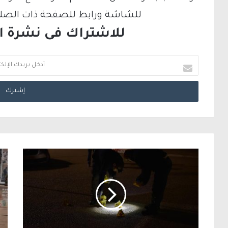
للشاشة ورابط للصفحة ذات الصلة ع
للاشتراك فى نشرة الب
أ
د
خ
ل
ب
ر
ي
د
ك
ا