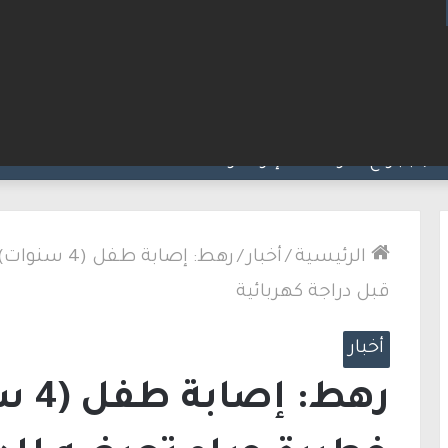
لاق نار في الطيبة.. بعد عام ونصف على مقتل زوجته
الرئيسية
/
أخبار
/
رهط: إصابة
قبل دراجة كهربائية
أخبار
رهط: