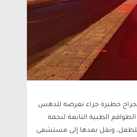
ة، طفل (4 سنوات) بجراح خطيرة جراء تعرضه للدهس
لطواقم الطبية التابعة لنجمة
مة للطفل، ونقل بعدها إلى مستشفى