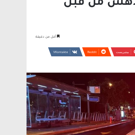
دهس من قبل
أقل من دقيقة
بينتيريست