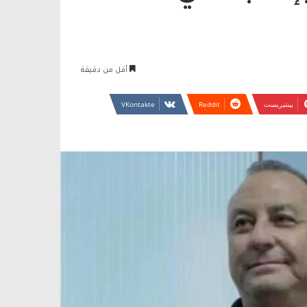
أقل من دقيقة
بينتيريست