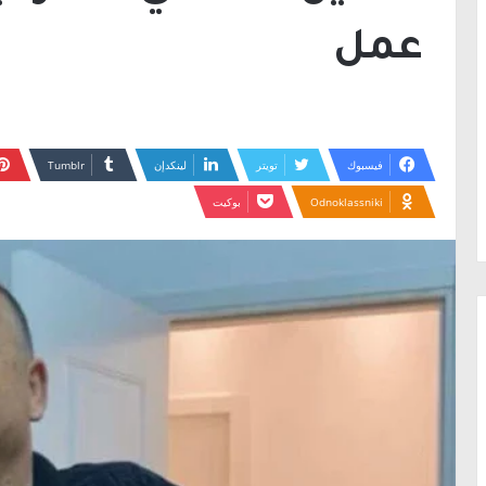
عمل
فيسبوك
تويتر
لينكدإن
Odnoklassniki
بوكيت