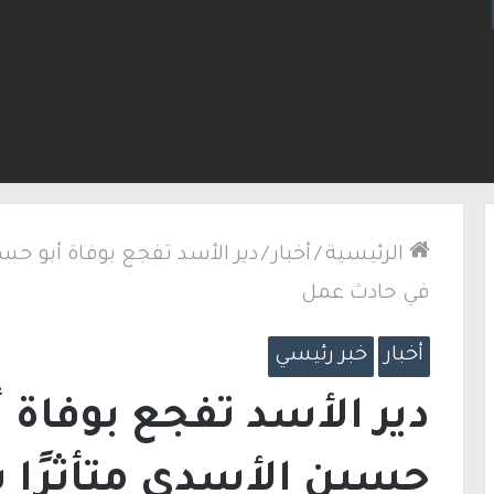
لكنيست ويغادر “يش عتيد”.. وترقب لوجهته السياسية
الرئيسية
/
أخبار
/
دير الأسد تفجع بوفاة أبو حس
في حادث عمل
أخبار
خبر رئيسي
دير الأسد تفجع بوفاة
حسين الأسدي متأثرًا 