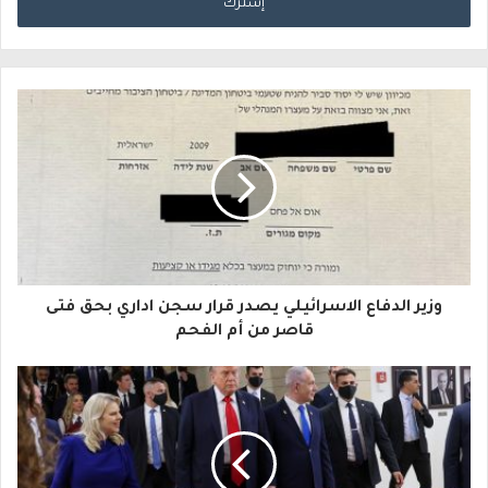
خ
ل
ب
ر
ي
د
ك
ا
وزير الدفاع الاسرائيلي يصدر قرار سجن اداري بحق فتى
ل
قاصر من أم الفحم
إ
ل
ك
ت