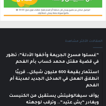
المقالات الأكثر مشاهدة
“غسلوا مسرح الجريمة وأخفوا الأدلة”: تطور
في قضية مقتل محمد كساب بأم الفحم
استثمار بقيمة 600 مليون شيكل.. قريبًا
انطلاق العمل في المدخل الجديد لمدينة أم
الفحم
يوآف سيغالوفيتش يستقيل من الكنيست
ويغادر “يش عتيد”.. وترقب لوجهته