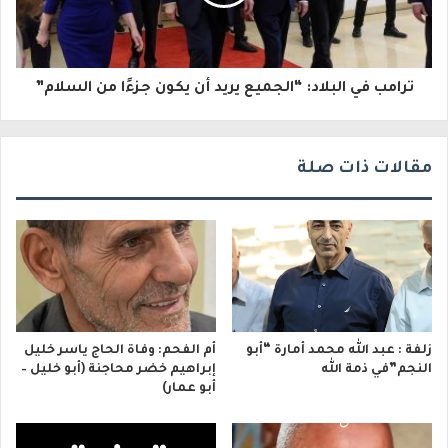
ر
و
ترامب في البلاد: “الجميع يريد أن يكون جزءًا من السلام”
ن
ي
مقالات ذات صلة
زلفة : عبد الله محمد أمارة “أبو
أم الفحم: وفاة الحاج ياسر خليل
النجم”في ذمة الله
إبراهيم خضر محاجنة (أبو خليل –
أبو عمار)