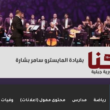
رياضة
مدارس
محتوى ممول (اعلانات)
وفيات
لاق نار في الطيبة.. بعد عام ونصف على مقتل زوجته