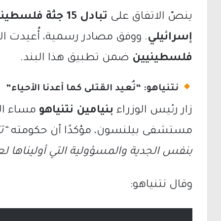
ينصّ الاتفاق على
تبادل 15 جثة فل
إسرائيلي
. ووفق مصادر رسمية، أُعيدت ال
فلسطينيين
ضمن تطبيق هذا البند.
نتنياهو: “نُعيد القتلى كما أعدنا الأحياء”
زار رئيس الوزراء
بنيامين نتنياهو
مساء الث
مستشفى بيلنسون، مؤكدًا أن حكومته
“ت
بنفس الجدية والمسؤولية التي أوليناها لعو
وقال نتنياهو: