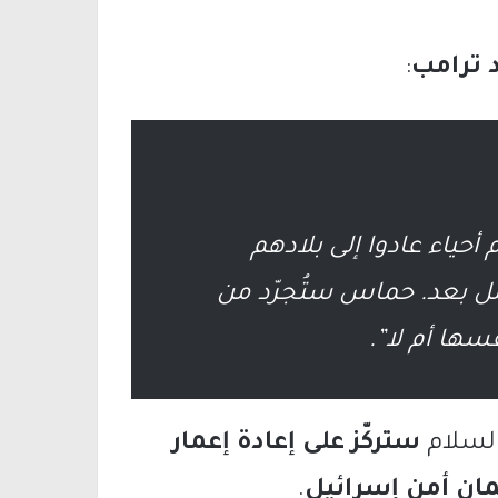
د ترامب
:
أحياء عادوا إلى بلادهم
مل بعد. حماس ستُجرّد من
سها أم لا”.
السلام
ستركّز على إعادة إعمار
ن أمن إسرائيل
.