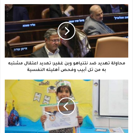
ب
ر
ي
د
ك
ا
محاولة تهديد ضد نتنياهو وبن غفير: تمديد اعتقال مشتبه
ل
به من تل أبيب وفحص أهليته النفسية
إ
ل
ك
ت
ر
و