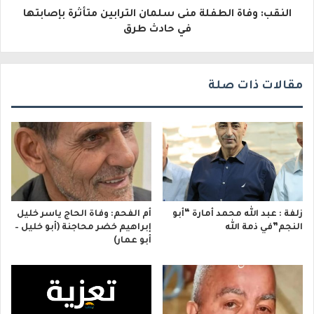
النقب: وفاة الطفلة منى سلمان الترابين متأثرة بإصابتها
ن
في حادث طرق
ي
مقالات ذات صلة
زلفة : عبد الله محمد أمارة “أبو
أم الفحم: وفاة الحاج ياسر خليل
النجم”في ذمة الله
إبراهيم خضر محاجنة (أبو خليل –
أبو عمار)