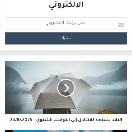
الالكتروني
أ
د
خ
ل
ب
ر
ي
د
ك
ا
البلاد تستعد للانتقال إلى التوقيت الشتوي - 26.10.2025
ل