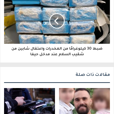
إ
ل
ك
ت
ر
و
ضبط 30 كيلوغرامًا من المخدرات واعتقال شابين من
شقيب السلام عند مدخل حيفا
ن
ي
مقالات ذات صلة