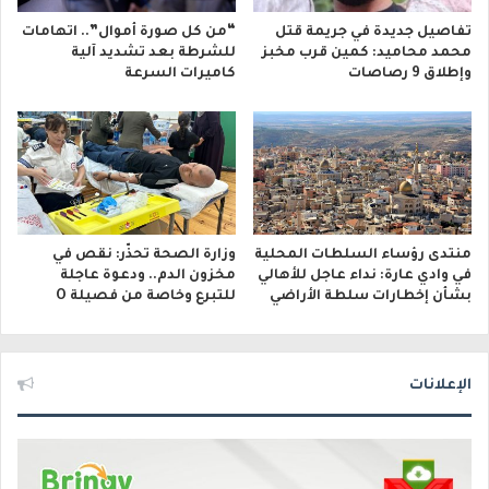
تفاصيل جديدة في جريمة قتل
“من كل صورة أموال”.. اتهامات
محمد محاميد: كمين قرب مخبز
للشرطة بعد تشديد آلية
وإطلاق 9 رصاصات
كاميرات السرعة
منتدى رؤساء السلطات المحلية
وزارة الصحة تحذّر: نقص في
في وادي عارة: نداء عاجل للأهالي
مخزون الدم.. ودعوة عاجلة
بشأن إخطارات سلطة الأراضي
للتبرع وخاصة من فصيلة O
الإعلانات