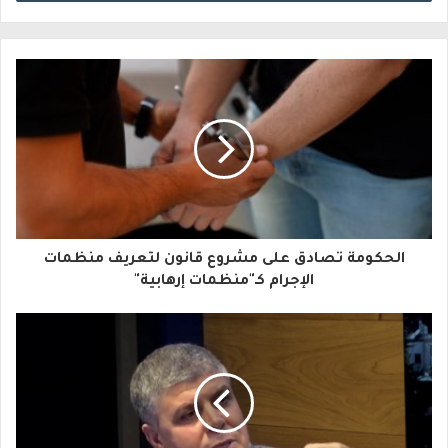
ل
ب
ر
ي
د
ك
ا
الحكومة تصادق على مشروع قانون لتعريف منظمات
ل
الإجرام كـ"منظمات إرهابية"
إ
ل
ك
ت