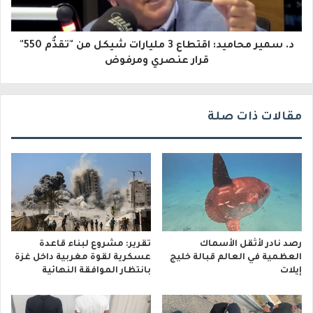
ر
و
د. سمير محاميد: اقتطاع 3 مليارات شيكل من "تقدُّم 550"
ن
قرار عنصري ومرفوض
ي
مقالات ذات صلة
رصد نادر لأثقل الأسماك
تقرير: مشروع لبناء قاعدة
العظمية في العالم قبالة خليج
عسكرية لقوة مغربية داخل غزة
إيلات
بانتظار الموافقة النهائية