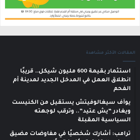
المقالات الأكثر مشاهدة
استثمار بقيمة 600 مليون شيكل.. قريبًا
انطلاق العمل في المدخل الجديد لمدينة أم
الفحم
يوآف سيغالوفيتش يستقيل من الكنيست
ويغادر “يش عتيد”.. وترقب لوجهته
السياسية المقبلة
ترامب: أشارك شخصيًا في مفاوضات مضيق