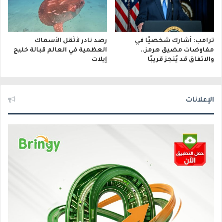
ترامب: أشارك شخصيًا في
رصد نادر لأثقل الأسماك
مفاوضات مضيق هرمز..
العظمية في العالم قبالة خليج
والاتفاق قد يُنجز قريبًا
إيلات
الإعلانات