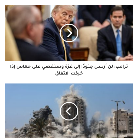
ب
ر
ي
د
ك
ا
ترامب: لن أرسل جنودًا إلى غزة وسنقضي على حماس إذا
ل
خرقت الاتفاق
إ
ل
ك
ت
ر
و