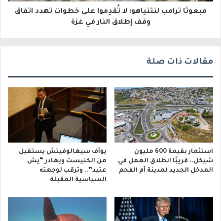
مبعوثا ترامب لنتنياهو: لا تُقدِموا على خطوات تهدد اتفاق
ن
وقف إطلاق النار في غزة
ي
مقالات ذات صلة
استثمار بقيمة 600 مليون
يوآف سيغالوفيتش يستقيل
شيكل.. قريبًا انطلاق العمل في
من الكنيست ويغادر “يش
المدخل الجديد لمدينة أم الفحم
عتيد”.. وترقب لوجهته
السياسية المقبلة