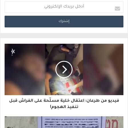
أ
د
خ
ل
ب
ر
ي
د
ك
ا
فيديو من طرعان: اعتقال خلية مسلّحة على الفراش قبل
ل
تنفيذ الهجوم!
إ
ل