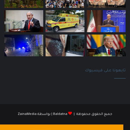
تابعونا على فيسبوك
جميع الحقوق محفوظة |
Baldatna
| بواسطة
ZainaMedia
فيسبوك
انستقرام