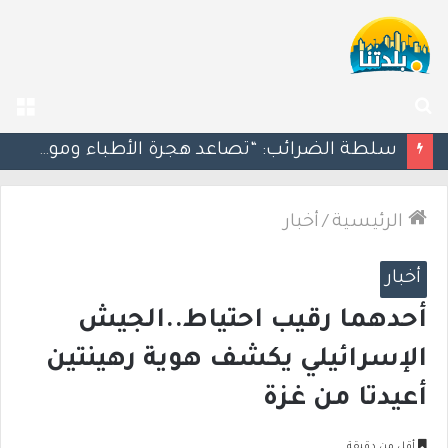
بحث
الق
عن
مسؤول إسرائيلي: الحكومة اللبنانية وافقت على وجود الجيش الإسرائيلي داخل أراضيها
الرئيسية
/
أخبار
أخبار
أحدهما رقيب احتياط..الجيش
الإسرائيلي يكشف هوية رهينتين
أعيدتا من غزة
أقل من دقيقة