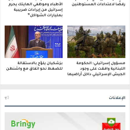
رفضًا لاعتداءات المستوطنين
الأطباء وموظفي الهايتك يحرم
إسرائيل من إيرادات ضريبية
بمليارات الشواكل”
مسؤول إسرائيلي: الحكومة
بزشكيان يلوّح بالاستقالة
اللبنانية وافقت على وجود
للضغط نحو اتفاق مع واشنطن
الجيش الإسرائيلي داخل أراضيها
الإعلانات