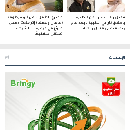
مقتل زياد بشارة من الطيرة
مصرع الطفل يامن أبو قرطومة
بإطلاق نار في الطيبة.. بعد عام
(عامان ونصف) إثر حادث دهس
ونصف على مقتل زوجته
مروّع في عرعرة.. والشرطة
تعتقل مشتبهًا
الإعلانات