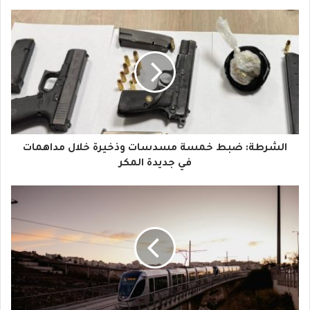
ب
ر
ي
د
ك
ا
الشرطة: ضبط خمسة مسدسات وذخيرة خلال مداهمات
ل
في جديدة المكر
إ
ل
ك
ت
ر
و