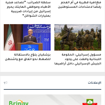
مظاهرة قطرية في أم الفحم
سلطة الضرائب: “تصاعد هجرة
رفضًا لاعتداءات المستوطنين
الأطباء وموظفي الهايتك يحرم
إسرائيل من إيرادات ضريبية
بمليارات الشواكل”
مسؤول إسرائيلي: الحكومة
بزشكيان يلوّح بالاستقالة
اللبنانية وافقت على وجود
للضغط نحو اتفاق مع واشنطن
الجيش الإسرائيلي داخل أراضيها
الإعلانات