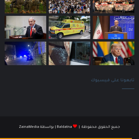
تابعونا على فيسبوك
جميع الحقوق محفوظة |
Baldatna
| بواسطة
ZainaMedia