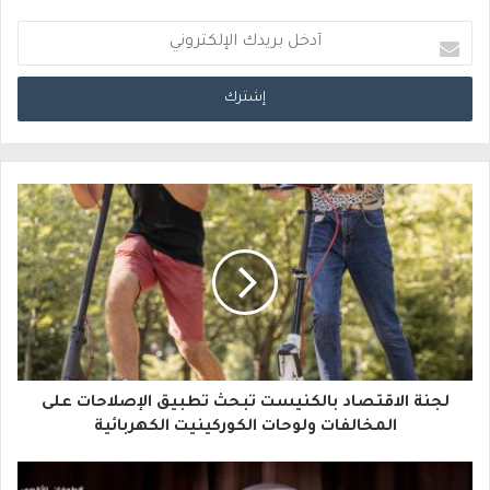
أ
د
خ
ل
ب
ر
ي
د
ك
ا
لجنة الاقتصاد بالكنيست تبحث تطبيق الإصلاحات على
ل
المخالفات ولوحات الكوركينيت الكهربائية
إ