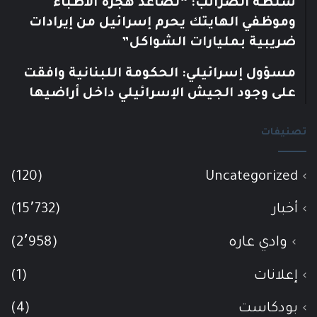
سلطة الضرائب: “تصاعد هجرة الأطباء
وموظفي الهايتك يحرم إسرائيل من إيرادات
ضريبية بمليارات الشواكل”
مسؤول إسرائيلي: الحكومة اللبنانية وافقت
على وجود الجيش الإسرائيلي داخل أراضيها
تصنيفات
(120)
Uncategorized
أخبار
(15٬732)
وادي عاره
(2٬958)
إعلانات
(1)
بودكاست
(4)